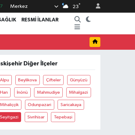
°
Merkez
87
23
18
SAĞLIK
RESMİ İLANLAR
32
38
59
19
skişehir Diğer İlçeler
Alpu
Beylikova
Çifteler
Günyüzü
Han
İnönü
Mahmudiye
Mihalgazi
Mihaliççik
Odunpazari
Saricakaya
Seyitgazi
Sivrihisar
Tepebaşi