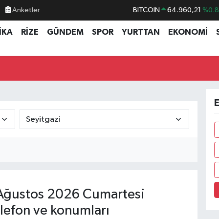
Anketler
BITCOIN
64.960,21
%0.
DOLAR
47,7436
%0.
İKA
RİZE
GÜNDEM
SPOR
YURTTAN
EKONOMİ
EURO
55,2510
%0.
STERLİN
64,4811
%0.
GRAM ALTIN
6648.99
%2.
BİST100
13.773
%-
E
Ağustos 2026 Cumartesi
lefon ve konumları