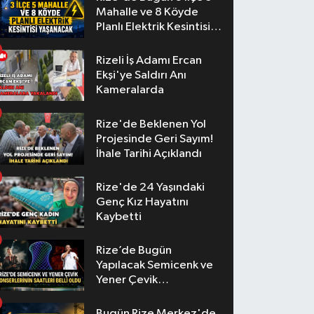
Mahalle ve 8 Köyde
Planlı Elektrik Kesintisi
Yaşanacak
Rizeli İş Adamı Ercan
Ekşi'ye Saldırı Anı
Kameralarda
Rize'de Beklenen Yol
Projesinde Geri Sayım!
İhale Tarihi Açıklandı
Rize'de 24 Yaşındaki
Genç Kız Hayatını
Kaybetti
Rize’de Bugün
Yapılacak Semicenk ve
Yener Çevik
Konserlerinin Saatleri
Belli Oldu
Bugün Rize Merkez'de