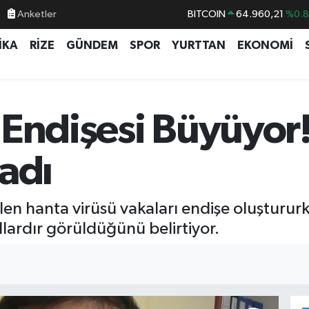
Anketler
BITCOIN
64.960,21
%0.
DOLAR
47,7436
%0.
İKA
RİZE
GÜNDEM
SPOR
YURTTAN
EKONOMİ
EURO
55,2510
%0.
STERLİN
64,4811
%0.
GRAM ALTIN
6660.55
%0.
 Endişesi Büyüyor
BİST100
13.779
%-
adı
 hanta virüsü vakaları endişe oluştururk
llardır görüldüğünü belirtiyor.