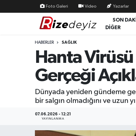
Foto Galeri
Video
Yazarlar
SON DAK
Spor
Rize Nöbetçi Eczaneler
DİĞER
Gündem
Rize Hava Durumu
HABERLER
SAĞLIK
Hanta Virüsü
Yurttan Haberler
Rize Trafik Yoğunluk Haritası
Gerçeği Açıkl
Ekonomi
Süper Lig Puan Durumu ve Fikstür
Teknoloji
Tüm Manşetler
Dünyada yeniden gündeme gelen
bir salgın olmadığını ve uzun yı
Sağlık
Son Dakika Haberleri
07.06.2026 - 12:21
Haber Arşivi
YAYINLANMA