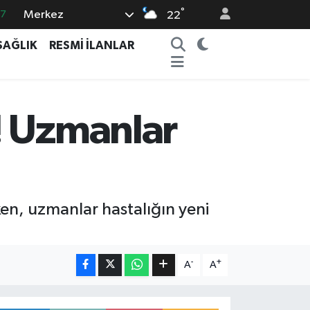
°
Merkez
87
22
18
SAĞLIK
RESMİ İLANLAR
32
38
03
! Uzmanlar
14
en, uzmanlar hastalığın yeni
-
+
A
A