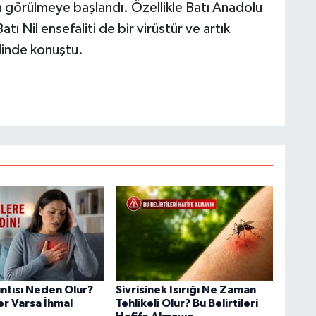
görülmeye başlandı. Özellikle Batı Anadolu
 Nil ensefaliti de bir virüstür ve artık
linde konuştu.
ıntısı Neden Olur?
Sivrisinek Isırığı Ne Zaman
ler Varsa İhmal
Tehlikeli Olur? Bu Belirtileri