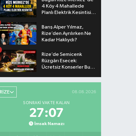
4 Köy 4 Mahallede
Planlı Elektrik Kesintisi
Yaşanacak
Barış Alper Yılmaz,
Rize’den Ayrılırken Ne
Kadar Haklıydı?
Rize’de Semicenk
Rüzgârı Esecek:
Ücretsiz Konserler Bu
Akşam
RİZE
08.08.2026
SONRAKI VAKTE KALAN
27:06
İmsak Namazı