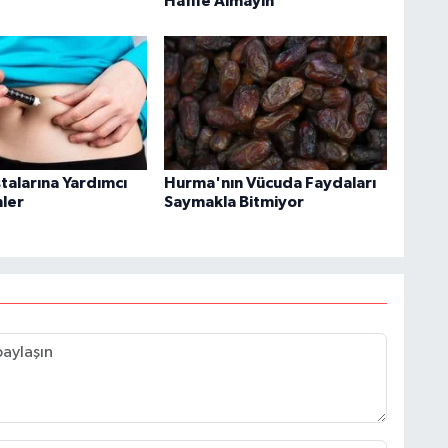
Hafife Almayın
talarına Yardımcı
Hurma'nın Vücuda Faydaları
nler
Saymakla Bitmiyor