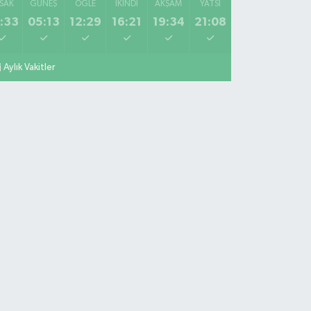
SAK
GÜNEŞ
ÖĞLE
İKINDI
AKŞAM
YATSI
:33
05:13
12:29
16:21
19:34
21:08
Aylık Vakitler