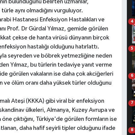
rinin bulunduğunu belirten uzmanlar,
türle aynı olmadığını vurguluyor.
arabi Hastanesi Enfeksiyon Hastalıkları ve
4
kanı Prof. Dr Gürdal Yılmaz, gemide görülen
ikkat çekse de hanta virüsü dünyanın birçok
nfeksiyon hastalığı olduğunu hatırlattı.
5
yla seyreden ve böbrek yetmezliğine neden
en Yılmaz, bu türlerin tedaviye yanıt verme
de görülen vakaların ise daha çok akciğerleri
6
an ve ölüm oranı daha yüksek türler olduğunu
lı Ateşi (KKKA) gibi viral bir enfeksiyon
7
skandinav ülkeleri, Almanya, Kuzey Avrupa ve
 öne çıktığını, Türkiye'de görülen formların ise
lanan, daha hafif seyirli tipler olduğunu ifade
8