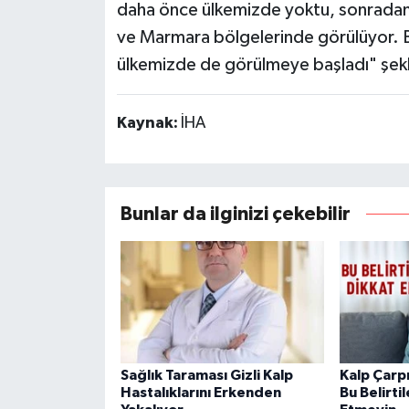
daha önce ülkemizde yoktu, sonradan 
ve Marmara bölgelerinde görülüyor. Batı
ülkemizde de görülmeye başladı" şek
Kaynak:
İHA
Bunlar da ilginizi çekebilir
Sağlık Taraması Gizli Kalp
Kalp Çarp
Hastalıklarını Erkenden
Bu Belirti