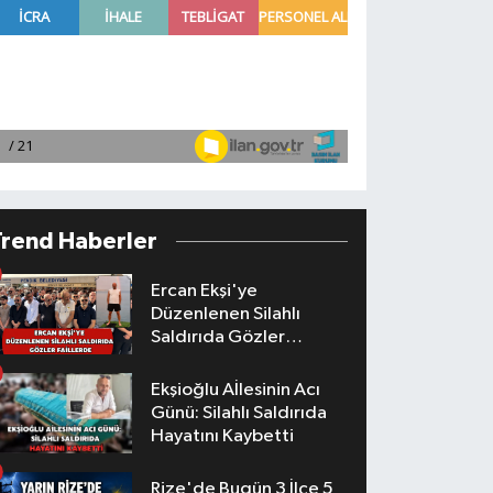
Trend Haberler
Ercan Ekşi'ye
Düzenlenen Silahlı
Saldırıda Gözler
Faillerde
Ekşioğlu Aİlesinin Acı
Günü: Silahlı Saldırıda
Hayatını Kaybetti
Rize'de Bugün 3 İlçe 5