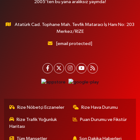
2005'ten bu yana aralıksız yayında!
Atatürk Cad. Tophane Mah. Tevfik Mataracı İş Hanı No: 203
Merkez/RİZE
[email protected]
Rize Nöbetçi Eczaneler
Rize Hava Durumu
Rize Trafik Yoğunluk
Puan Durumu ve Fikstür
Haritası
Tüm Manşetler
Son Dakika Haberleri