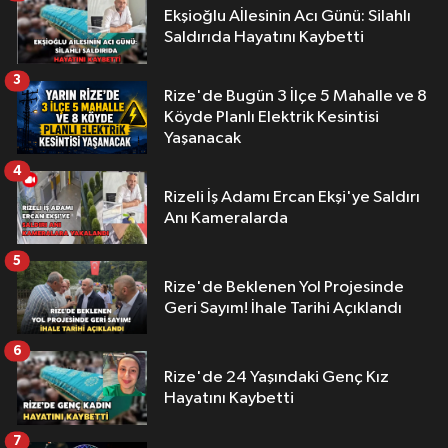
Ekşioğlu Aİlesinin Acı Günü: Silahlı
Saldırıda Hayatını Kaybetti
3
Rize'de Bugün 3 İlçe 5 Mahalle ve 8
Köyde Planlı Elektrik Kesintisi
Yaşanacak
4
Rizeli İş Adamı Ercan Ekşi'ye Saldırı
Anı Kameralarda
5
Rize'de Beklenen Yol Projesinde
Geri Sayım! İhale Tarihi Açıklandı
6
Rize'de 24 Yaşındaki Genç Kız
Hayatını Kaybetti
7