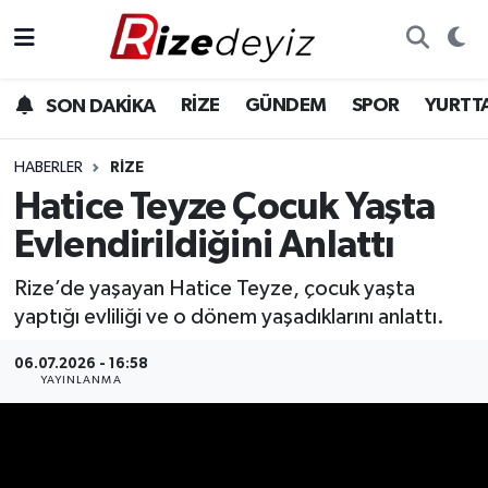
Spor
Rize Nöbetçi Eczaneler
RİZE
GÜNDEM
SPOR
YURTT
SON DAKİKA
Gündem
Rize Hava Durumu
HABERLER
RIZE
Yurttan Haberler
Rize Trafik Yoğunluk Haritası
Hatice Teyze Çocuk Yaşta
Evlendirildiğini Anlattı
Ekonomi
Süper Lig Puan Durumu ve Fikstür
Rize’de yaşayan Hatice Teyze, çocuk yaşta
Teknoloji
Tüm Manşetler
yaptığı evliliği ve o dönem yaşadıklarını anlattı.
Sağlık
Son Dakika Haberleri
06.07.2026 - 16:58
YAYINLANMA
Haber Arşivi