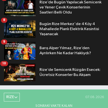
Rize’de Bugün Yapılacak Semicenk
ve Yener Çevik Konserlerinin
Saatleri Belli Oldu
8
Bugün Rize Merkez'de 4 Köy 4
Mahallede Planlı Elektrik Kesintisi
Yaşanacak
9
Barış Alper Yılmaz, Rize’den
Ayrılırken Ne Kadar Haklıydı?
10
Rize’de Semicenk Rüzgârı Esecek:
Ücretsiz Konserler Bu Akşam
RİZE
07.08.2026
SONRAKI VAKTE KALAN