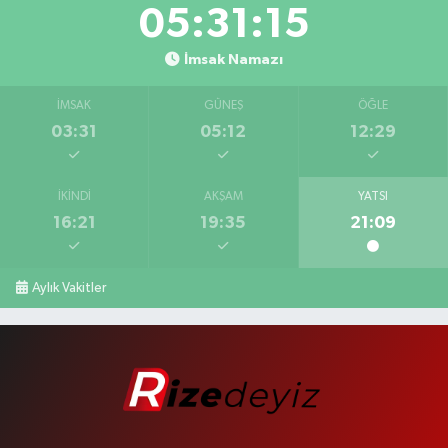
05:31:14
İmsak Namazı
İMSAK
GÜNEŞ
ÖĞLE
03:31
05:12
12:29
İKINDI
AKŞAM
YATSI
16:21
19:35
21:09
Aylık Vakitler