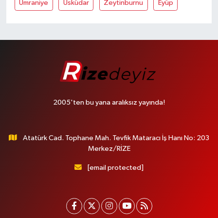
Ümraniye
Üsküdar
Zeytinburnu
Eyüp
2005'ten bu yana aralıksız yayında!
Atatürk Cad. Tophane Mah. Tevfik Mataracı İş Hanı No: 203
Merkez/RİZE
[email protected]