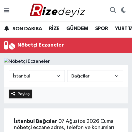
Spor
Rize Nöbetçi Eczaneler
RİZE
GÜNDEM
SPOR
YURTT
SON DAKİKA
Gündem
Rize Hava Durumu
Nöbetçi Eczaneler
Yurttan Haberler
Rize Trafik Yoğunluk Haritası
Ekonomi
Süper Lig Puan Durumu ve Fikstür
Teknoloji
Tüm Manşetler
Paylaş
Sağlık
Son Dakika Haberleri
Haber Arşivi
İstanbul
Bağcılar
07 Ağustos 2026 Cuma
nöbetçi eczane adres, telefon ve konumları