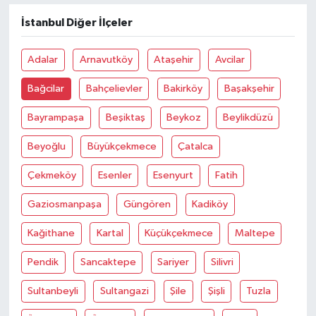
İstanbul Diğer İlçeler
Adalar
Arnavutköy
Ataşehir
Avcilar
Bağcilar
Bahçelievler
Bakirköy
Başakşehir
Bayrampaşa
Beşiktaş
Beykoz
Beylikdüzü
Beyoğlu
Büyükçekmece
Çatalca
Çekmeköy
Esenler
Esenyurt
Fatih
Gaziosmanpaşa
Güngören
Kadiköy
Kağithane
Kartal
Küçükçekmece
Maltepe
Pendik
Sancaktepe
Sariyer
Silivri
Sultanbeyli
Sultangazi
Şile
Şişli
Tuzla