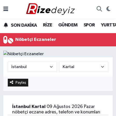
Spor
Rize Nöbetçi Eczaneler
RİZE
GÜNDEM
SPOR
YURTT
SON DAKİKA
Gündem
Rize Hava Durumu
Nöbetçi Eczaneler
Yurttan Haberler
Rize Trafik Yoğunluk Haritası
Ekonomi
Süper Lig Puan Durumu ve Fikstür
Teknoloji
Tüm Manşetler
Paylaş
Sağlık
Son Dakika Haberleri
Haber Arşivi
İstanbul
Kartal
09 Ağustos 2026 Pazar
nöbetçi eczane adres, telefon ve konumları