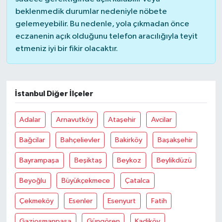
beklenmedik durumlar nedeniyle nöbete
gelemeyebilir. Bu nedenle, yola çıkmadan önce
eczanenin açık olduğunu telefon aracılığıyla teyit
etmeniz iyi bir fikir olacaktır.
İstanbul Diğer İlçeler
Adalar
Arnavutköy
Ataşehir
Avcilar
Bağcilar
Bahçelievler
Bakirköy
Başakşehir
Bayrampaşa
Beşiktaş
Beykoz
Beylikdüzü
Beyoğlu
Büyükçekmece
Çatalca
Çekmeköy
Esenler
Esenyurt
Fatih
Gaziosmanpaşa
Güngören
Kadiköy