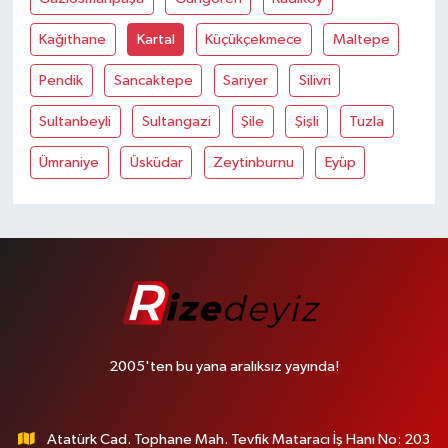
Kağithane
Kartal
Küçükçekmece
Maltepe
Pendik
Sancaktepe
Sariyer
Silivri
Sultanbeyli
Sultangazi
Şile
Şişli
Tuzla
Ümraniye
Üsküdar
Zeytinburnu
Eyüp
2005'ten bu yana aralıksız yayında!
Atatürk Cad. Tophane Mah. Tevfik Mataracı İş Hanı No: 203