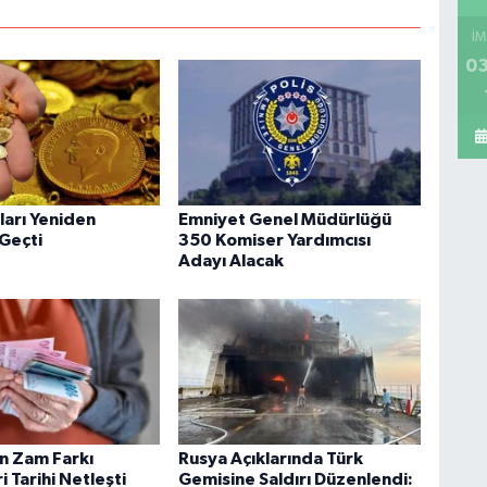
İM
03
tları Yeniden
Emniyet Genel Müdürlüğü
 Geçti
350 Komiser Yardımcısı
Adayı Alacak
in Zam Farkı
Rusya Açıklarında Türk
 Tarihi Netleşti
Gemisine Saldırı Düzenlendi: