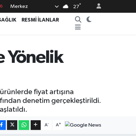
°
Merkez
76
27
16
SAĞLIK
RESMİ İLANLAR
02
07
44
e Yönelik
4
rünlerde fiyat artışına
fından denetim gerçekleştirildi.
şlatıldı.
-
+
A
A