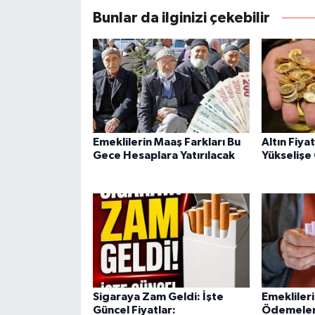
Bunlar da ilginizi çekebilir
Emeklilerin Maaş Farkları Bu
Altın Fiya
Gece Hesaplara Yatırılacak
Yükselişe
Sigaraya Zam Geldi: İşte
Emekliler
Güncel Fiyatlar:
Ödemeleri