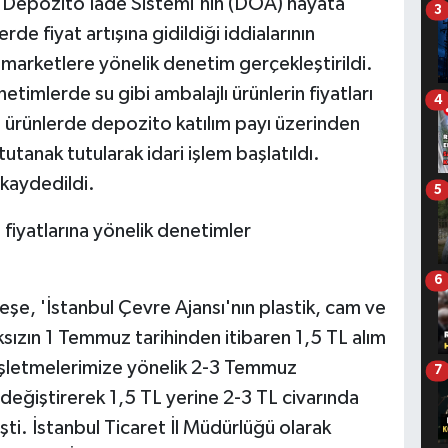
e Depozito İade Sistemi'nin (DOA) hayata
3
rde fiyat artışına gidildiği iddialarının
 marketlere yönelik denetim gerçekleştirildi.
imlerde su gibi ambalajlı ürünlerin fiyatları
4
ı ürünlerde depozito katılım payı üzerinden
tutanak tutularak idari işlem başlatıldı.
kaydedildi.
5
n fiyatlarına yönelik denetimler
6
eşe, 'İstanbul Çevre Ajansı'nın plastik, cam ve
sızın 1 Temmuz tarihinden itibaren 1,5 TL alım
ı işletmelerimize yönelik 2-3 Temmuz
7
i değiştirerek 1,5 TL yerine 2-3 TL civarında
işti. İstanbul Ticaret İl Müdürlüğü olarak