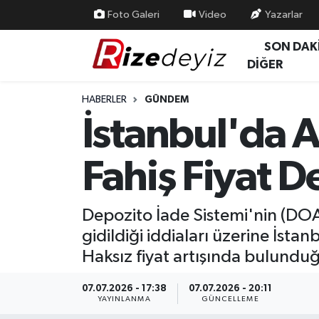
Foto Galeri
Video
Yazarlar
SON DAK
Spor
Rize Nöbetçi Eczaneler
DİĞER
Gündem
Rize Hava Durumu
HABERLER
GÜNDEM
İstanbul'da A
Yurttan Haberler
Rize Trafik Yoğunluk Haritası
Fahiş Fiyat D
Ekonomi
Süper Lig Puan Durumu ve Fikstür
Teknoloji
Tüm Manşetler
Depozito İade Sistemi'nin (DOA
gidildiği iddiaları üzerine İsta
Sağlık
Son Dakika Haberleri
Haksız fiyat artışında bulunduğu
Haber Arşivi
07.07.2026 - 17:38
07.07.2026 - 20:11
YAYINLANMA
GÜNCELLEME