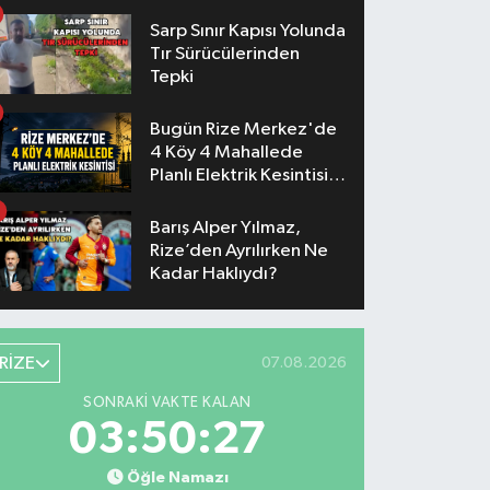
Konserlerinin Saatleri
Belli Oldu
Sarp Sınır Kapısı Yolunda
Tır Sürücülerinden
Tepki
Bugün Rize Merkez'de
4 Köy 4 Mahallede
Planlı Elektrik Kesintisi
Yaşanacak
Barış Alper Yılmaz,
Rize’den Ayrılırken Ne
Kadar Haklıydı?
RİZE
07.08.2026
SONRAKI VAKTE KALAN
03:50:26
Öğle Namazı