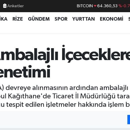
BITCOIN
64.360,53
%-0.
Anketler
DOLAR
47,7143
%0.
İKA
RİZE
GÜNDEM
SPOR
YURTTAN
EKONOMİ
EURO
55,0317
%-0.
STERLİN
64,2463
%0.
GRAM ALTIN
6574.81
%1.
mbalajlı İçecekler
BİST100
13.887
%6
enetimi
) devreye alınmasının ardından ambalajlı ü
nbul Kağıthane'de Ticaret İl Müdürlüğü tara
 tespit edilen işletmeler hakkında işlem ba