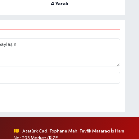
4 Yaralı
Atatürk Cad. Tophane Mah. Tevfik Mataracı İş Hanı
No: 203 Merkez/RİZE