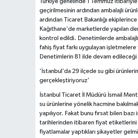
Türkiye genelinde 1 Temmuz itibariyl
geçirilmesinin ardından ambalajlı ürünle
ardından Ticaret Bakanlığı ekiplerince
Kağıthane'de marketlerde yapılan denet
kontrol edildi. Denetimlerde ambalajl
fahiş fiyat farkı uygulayan işletmelere 
Denetimlerin 81 ilde devam edileceği 
'İstanbul'da 29 ilçede su gibi ürünleri
gerçekleştiriyoruz'
İstanbul Ticaret İl Müdürü İsmail Ment
su ürünlerine yönelik hacmine bakılmak
yapılıyor. Fakat bunu fırsat bilen baz
tarihlerinden itibaren fiyat etiketlerin
fiyatlamalar yaptıkları şikayetler gelm