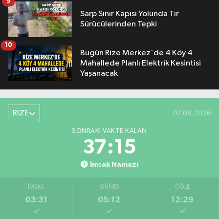
9
Sarp Sınır Kapısı Yolunda Tır
Sürücülerinden Tepki
10
Bugün Rize Merkez'de 4 Köy 4
Mahallede Planlı Elektrik Kesintisi
Yaşanacak
RİZE
07.08.2026
SONRAKI VAKTE KALAN
37:14
İmsak Namazı
İMSAK
GÜNEŞ
ÖĞLE
03:31
05:12
12:29