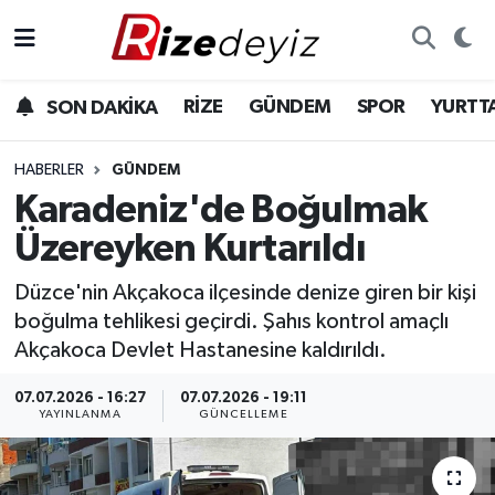
Spor
Rize Nöbetçi Eczaneler
RİZE
GÜNDEM
SPOR
YURTT
SON DAKİKA
Gündem
Rize Hava Durumu
HABERLER
GÜNDEM
Yurttan Haberler
Rize Trafik Yoğunluk Haritası
Karadeniz'de Boğulmak
Üzereyken Kurtarıldı
Ekonomi
Süper Lig Puan Durumu ve Fikstür
Düzce'nin Akçakoca ilçesinde denize giren bir kişi
Teknoloji
Tüm Manşetler
boğulma tehlikesi geçirdi. Şahıs kontrol amaçlı
Akçakoca Devlet Hastanesine kaldırıldı.
Sağlık
Son Dakika Haberleri
07.07.2026 - 16:27
07.07.2026 - 19:11
YAYINLANMA
GÜNCELLEME
Haber Arşivi