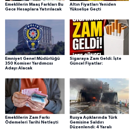
Emeklilerin Maaş Farkları Bu
Altın Fiyatları Yeniden
Gece Hesaplara Yatırılacak
Yükselişe Geçti
Emniyet Genel Müdürlüğü
Sigaraya Zam Geldi: İşte
350 Komiser Yardımcısı
Güncel Fiyatlar:
Adayı Alacak
Emeklilerin Zam Farkı
Rusya Açıklarında Türk
Ödemeleri Tarihi Netleşti
Gemisine Saldırı
Düzenlendi: 4 Yaralı