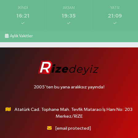
İKINDI
AKŞAM
YATSI
16:21
19:35
21:09
Aylık Vakitler
2005'ten bu yana aralıksız yayında!
Atatürk Cad. Tophane Mah. Tevfik Mataracı İş Hanı No: 203
Merkez/RİZE
[email protected]