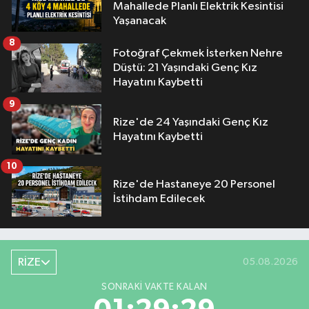
Mahallede Planlı Elektrik Kesintisi
Yaşanacak
8
Fotoğraf Çekmek İsterken Nehre
Düştü: 21 Yaşındaki Genç Kız
Hayatını Kaybetti
9
Rize'de 24 Yaşındaki Genç Kız
Hayatını Kaybetti
10
Rize'de Hastaneye 20 Personel
İstihdam Edilecek
RİZE
05.08.2026
SONRAKI VAKTE KALAN