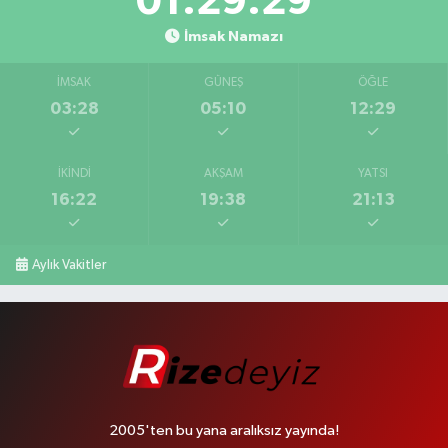
01:29:28
İmsak Namazı
İMSAK
GÜNEŞ
ÖĞLE
03:28
05:10
12:29
İKINDI
AKŞAM
YATSI
16:22
19:38
21:13
Aylık Vakitler
2005'ten bu yana aralıksız yayında!