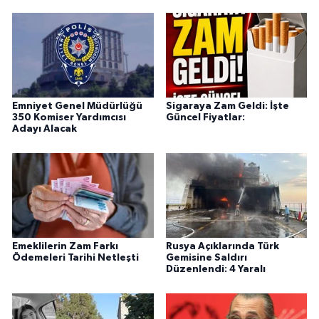
Emniyet Genel Müdürlüğü
Sigaraya Zam Geldi: İşte
350 Komiser Yardımcısı
Güncel Fiyatlar:
Adayı Alacak
Emeklilerin Zam Farkı
Rusya Açıklarında Türk
Ödemeleri Tarihi Netleşti
Gemisine Saldırı
Düzenlendi: 4 Yaralı