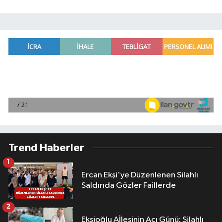
Trend Haberler
1
Ercan Ekşi'ye Düzenlenen Silahlı
Saldırıda Gözler Faillerde
2
Ekşioğlu Aİlesinin Acı Günü: Silahlı