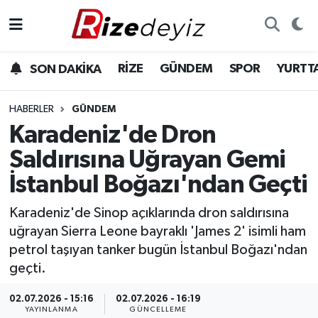
Spor
Rize Nöbetçi Eczaneler
RİZE
GÜNDEM
SPOR
YURTT
SON DAKİKA
Gündem
Rize Hava Durumu
HABERLER
GÜNDEM
Yurttan Haberler
Rize Trafik Yoğunluk Haritası
Karadeniz'de Dron
Saldırısına Uğrayan Gemi
Ekonomi
Süper Lig Puan Durumu ve Fikstür
İstanbul Boğazı'ndan Geçti
Teknoloji
Tüm Manşetler
Karadeniz'de Sinop açıklarında dron saldırısına
uğrayan Sierra Leone bayraklı 'James 2' isimli ham
Sağlık
Son Dakika Haberleri
petrol taşıyan tanker bugün İstanbul Boğazı'ndan
geçti.
Haber Arşivi
02.07.2026 - 15:16
02.07.2026 - 16:19
YAYINLANMA
GÜNCELLEME