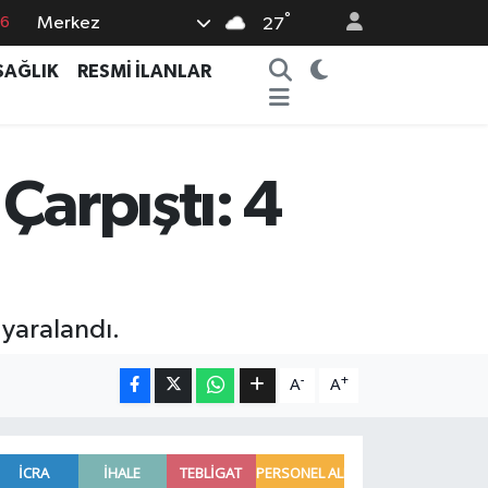
76
°
Merkez
27
17
SAĞLIK
RESMİ İLANLAR
01
02
44
Çarpıştı: 4
4
 yaralandı.
-
+
A
A