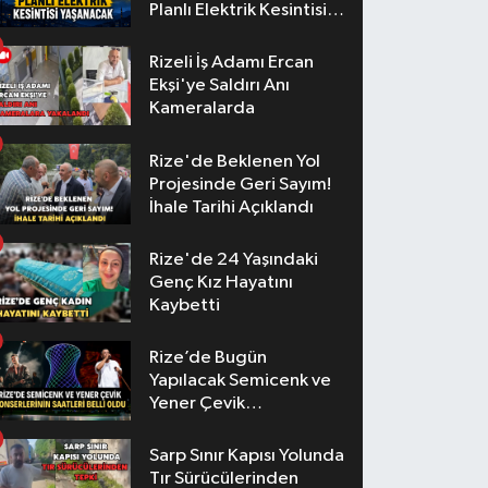
Planlı Elektrik Kesintisi
Yaşanacak
Rizeli İş Adamı Ercan
Ekşi'ye Saldırı Anı
Kameralarda
Rize'de Beklenen Yol
Projesinde Geri Sayım!
İhale Tarihi Açıklandı
Rize'de 24 Yaşındaki
Genç Kız Hayatını
Kaybetti
Rize’de Bugün
Yapılacak Semicenk ve
Yener Çevik
Konserlerinin Saatleri
Belli Oldu
Sarp Sınır Kapısı Yolunda
Tır Sürücülerinden