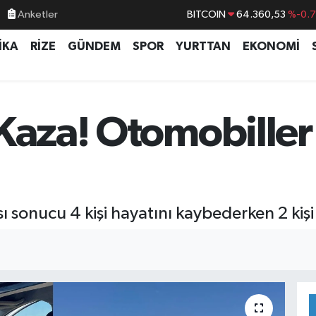
BITCOIN
64.360,53
%-0.
Anketler
DOLAR
47,7069
%0.
İKA
RİZE
GÜNDEM
SPOR
YURTTAN
EKONOMİ
EURO
55,0265
%0.
STERLİN
64,1897
%0.
GRAM ALTIN
6574.81
%1.
Kaza! Otomobiller 
BİST100
13.887
%6
ı sonucu 4 kişi hayatını kaybederken 2 kişi