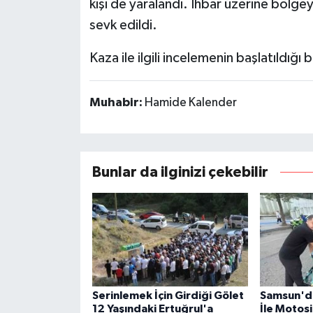
kişi de yaralandı. İhbar üzerine bölgey
sevk edildi.
Kaza ile ilgili incelemenin başlatıldığı be
Muhabir:
Hamide Kalender
Bunlar da ilginizi çekebilir
Serinlemek İçin Girdiği Gölet
Samsun'da
12 Yaşındaki Ertuğrul'a
İle Motosi