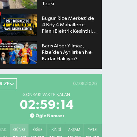
Tepki
Bugün Rize Merkez'de
4 Köy 4 Mahallede
Planlı Elektrik Kesintisi
Yaşanacak
Barış Alper Yılmaz,
Rize’den Ayrılırken Ne
Kadar Haklıydı?
RİZE
07.08.2026
SONRAKI VAKTE KALAN
02:59:13
Öğle Namazı
SAK
GÜNEŞ
ÖĞLE
İKINDI
AKŞAM
YATSI