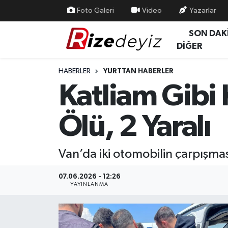
Foto Galeri
Video
Yazarlar
SON DAK
Spor
Rize Nöbetçi Eczaneler
DİĞER
Gündem
Rize Hava Durumu
HABERLER
YURTTAN HABERLER
Katliam Gibi 
Yurttan Haberler
Rize Trafik Yoğunluk Haritası
Ölü, 2 Yaralı
Ekonomi
Süper Lig Puan Durumu ve Fikstür
Teknoloji
Tüm Manşetler
Van’da iki otomobilin çarpışmas
Sağlık
Son Dakika Haberleri
07.06.2026 - 12:26
YAYINLANMA
Haber Arşivi