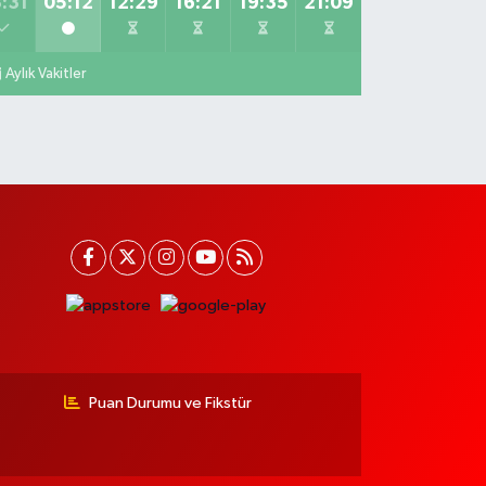
:31
05:12
12:29
16:21
19:35
21:09
Aylık Vakitler
Puan Durumu ve Fikstür