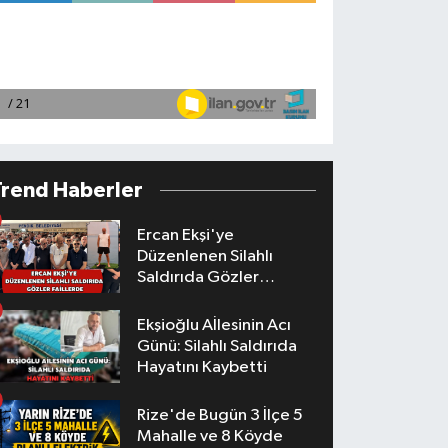
Trend Haberler
Ercan Ekşi'ye
Düzenlenen Silahlı
Saldırıda Gözler
Faillerde
Ekşioğlu Aİlesinin Acı
Günü: Silahlı Saldırıda
Hayatını Kaybetti
Rize'de Bugün 3 İlçe 5
Mahalle ve 8 Köyde