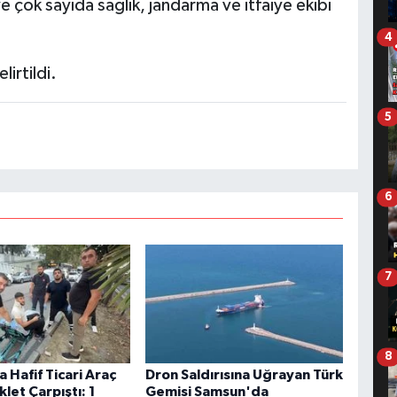
e çok sayıda sağlık, jandarma ve itfaiye ekibi
4
lirtildi.
5
6
7
8
 Hafif Ticari Araç
Dron Saldırısına Uğrayan Türk
klet Çarpıştı: 1
Gemisi Samsun'da