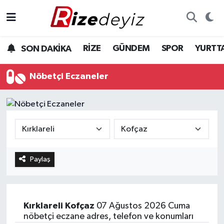
Spor
Rize Nöbetçi Eczaneler
RİZE
GÜNDEM
SPOR
YURTT
SON DAKİKA
Gündem
Rize Hava Durumu
Nöbetçi Eczaneler
Yurttan Haberler
Rize Trafik Yoğunluk Haritası
Ekonomi
Süper Lig Puan Durumu ve Fikstür
Teknoloji
Tüm Manşetler
Paylaş
Sağlık
Son Dakika Haberleri
Haber Arşivi
Kırklareli
Kofçaz
07 Ağustos 2026 Cuma
nöbetçi eczane adres, telefon ve konumları