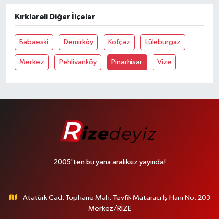
Kırklareli Diğer İlçeler
Babaeski
Demirköy
Kofçaz
Lüleburgaz
Merkez
Pehlivanköy
Pinarhisar
Vize
2005'ten bu yana aralıksız yayında!
Atatürk Cad. Tophane Mah. Tevfik Mataracı İş Hanı No: 203
Merkez/RİZE