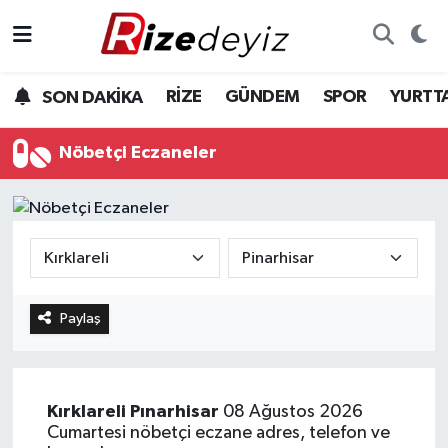
Spor
Rize Nöbetçi Eczaneler
RİZE
GÜNDEM
SPOR
YURTT
SON DAKİKA
Gündem
Rize Hava Durumu
Nöbetçi Eczaneler
Yurttan Haberler
Rize Trafik Yoğunluk Haritası
Ekonomi
Süper Lig Puan Durumu ve Fikstür
Teknoloji
Tüm Manşetler
Paylaş
Sağlık
Son Dakika Haberleri
Haber Arşivi
Kırklareli
Pınarhisar
08 Ağustos 2026
Cumartesi nöbetçi eczane adres, telefon ve