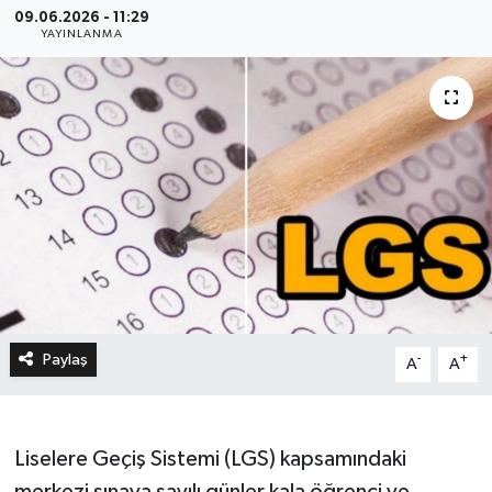
09.06.2026 - 11:29
YAYINLANMA
Paylaş
-
+
A
A
Liselere Geçiş Sistemi (LGS) kapsamındaki
merkezi sınava sayılı günler kala öğrenci ve