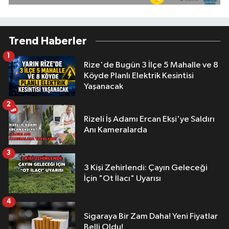
Trend Haberler
1
Rize'de Bugün 3 İlçe 5 Mahalle ve 8
Köyde Planlı Elektrik Kesintisi
Yaşanacak
2
Rizeli İş Adamı Ercan Ekşi'ye Saldırı
Anı Kameralarda
3
3 Kişi Zehirlendi: Çayın Geleceği
İçin "Ot İlacı" Uyarısı
4
Sigaraya Bir Zam Daha! Yeni Fiyatlar
Belli Oldu!