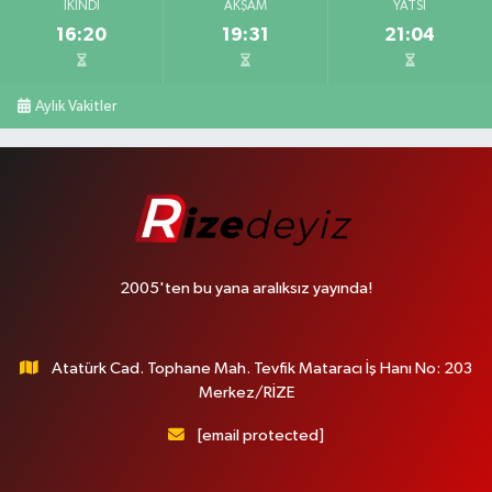
İKINDI
AKŞAM
YATSI
16:20
19:31
21:04
Aylık Vakitler
2005'ten bu yana aralıksız yayında!
Atatürk Cad. Tophane Mah. Tevfik Mataracı İş Hanı No: 203
Merkez/RİZE
[email protected]