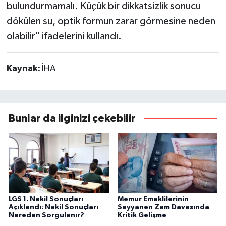
bulundurmamalı. Küçük bir dikkatsizlik sonucu
dökülen su, optik formun zarar görmesine neden
olabilir" ifadelerini kullandı.
Kaynak:
İHA
Bunlar da ilginizi çekebilir
LGS 1. Nakil Sonuçları
Memur Emeklilerinin
Açıklandı: Nakil Sonuçları
Seyyanen Zam Davasında
Nereden Sorgulanır?
Kritik Gelişme