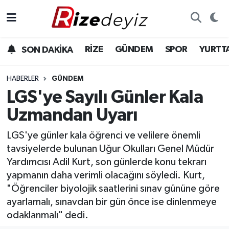
Spor
Rize Nöbetçi Eczaneler
RİZE
GÜNDEM
SPOR
YURTT
SON DAKİKA
Gündem
Rize Hava Durumu
HABERLER
GÜNDEM
Yurttan Haberler
Rize Namaz Vakitleri
LGS'ye Sayılı Günler Kala
Uzmandan Uyarı
Ekonomi
Rize Trafik Yoğunluk Haritası
LGS'ye günler kala öğrenci ve velilere önemli
Teknoloji
Süper Lig Puan Durumu ve Fikstür
tavsiyelerde bulunan Uğur Okulları Genel Müdür
Yardımcısı Adil Kurt, son günlerde konu tekrarı
Sağlık
Tüm Manşetler
yapmanın daha verimli olacağını söyledi. Kurt,
"Öğrenciler biyolojik saatlerini sınav gününe göre
Son Dakika Haberleri
ayarlamalı, sınavdan bir gün önce ise dinlenmeye
odaklanmalı" dedi.
Haber Arşivi