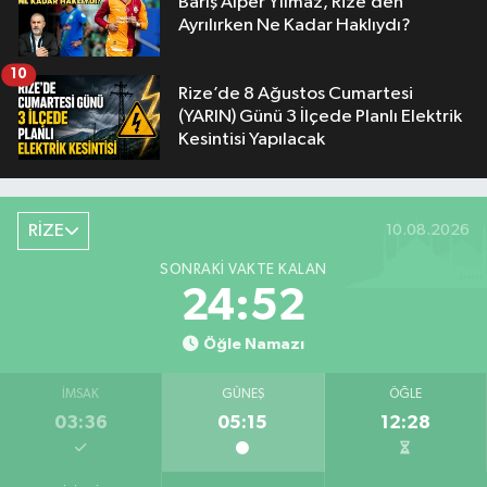
Barış Alper Yılmaz, Rize’den
Ayrılırken Ne Kadar Haklıydı?
10
Rize’de 8 Ağustos Cumartesi
(YARIN) Günü 3 İlçede Planlı Elektrik
Kesintisi Yapılacak
RİZE
10.08.2026
SONRAKI VAKTE KALAN
24:52
Öğle Namazı
İMSAK
GÜNEŞ
ÖĞLE
03:36
05:15
12:28