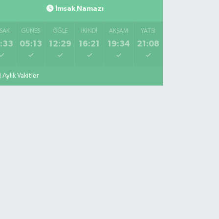
İmsak Namazı
SAK
GÜNEŞ
ÖĞLE
İKINDI
AKŞAM
YATSI
:33
05:13
12:29
16:21
19:34
21:08
Aylık Vakitler