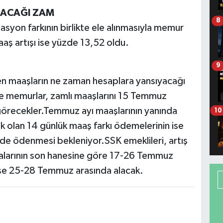
LACAĞI ZAM
8
syon farkının birlikte ele alınmasıyla memur
ş artışı ise yüzde 13,52 oldu.
9
ren maaşların ne zaman hesaplara yansıyacağı
e memurlar, zamlı maaşlarını 15 Temmuz
k görecekler.Temmuz ayı maaşlarının yanında
10
k olan 14 günlük maaş farkı ödemelerinin ise
de ödenmesi bekleniyor.SSK emeklileri, artış
aralarının son hanesine göre 17-26 Temmuz
i ise 25-28 Temmuz arasında alacak.