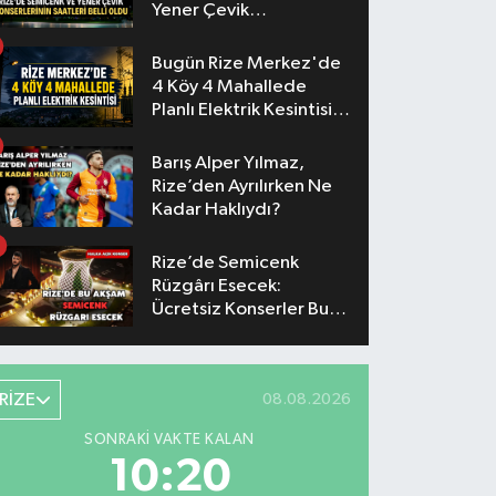
Yener Çevik
Konserlerinin Saatleri
Belli Oldu
Bugün Rize Merkez'de
4 Köy 4 Mahallede
Planlı Elektrik Kesintisi
Yaşanacak
Barış Alper Yılmaz,
Rize’den Ayrılırken Ne
Kadar Haklıydı?
Rize’de Semicenk
Rüzgârı Esecek:
Ücretsiz Konserler Bu
Akşam
RİZE
08.08.2026
SONRAKI VAKTE KALAN
10:19