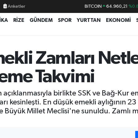
BITCOIN
64.960,21
%0.
Anketler
DOLAR
47,7436
%0.
İKA
RİZE
GÜNDEM
SPOR
YURTTAN
EKONOMİ
EURO
55,2510
%0.
STERLİN
64,4811
%0.
GRAM ALTIN
6660.55
%0.
li Zamları Netleşt
BİST100
13.779
%-
eme Takvimi
in açıklanmasıyla birlikte SSK ve Bağ-Kur 
rı kesinleşti. En düşük emekli aylığının 23 
ye Büyük Millet Meclisi'ne sunuldu. Zamlı m