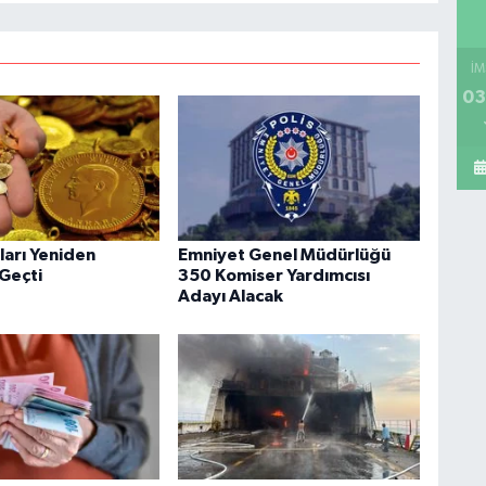
İM
03
tları Yeniden
Emniyet Genel Müdürlüğü
 Geçti
350 Komiser Yardımcısı
Adayı Alacak