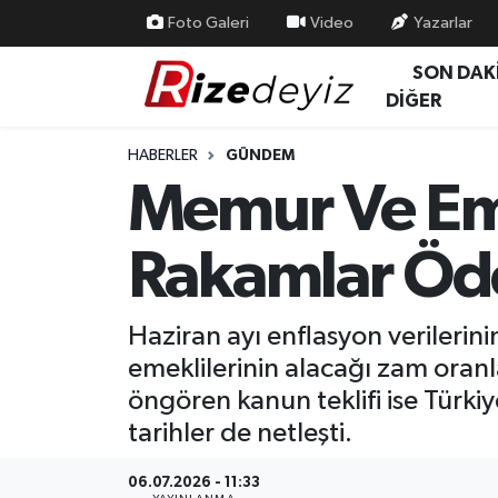
Foto Galeri
Video
Yazarlar
SON DAK
Spor
Rize Nöbetçi Eczaneler
DİĞER
Gündem
Rize Hava Durumu
HABERLER
GÜNDEM
Memur Ve Emek
Yurttan Haberler
Rize Trafik Yoğunluk Haritası
Rakamlar Öd
Ekonomi
Süper Lig Puan Durumu ve Fikstür
Teknoloji
Tüm Manşetler
Haziran ayı enflasyon verilerin
emeklilerinin alacağı zam oranla
Sağlık
Son Dakika Haberleri
öngören kanun teklifi ise Türki
Haber Arşivi
tarihler de netleşti.
06.07.2026 - 11:33