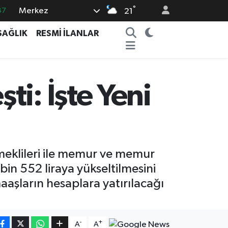
°
Merkez
87
21
18
SAĞLIK
RESMİ İLANLAR
32
38
03
i: İşte Yeni
14
emeklileri ile memur ve memur
bin 552 liraya yükseltilmesini
aaşların hesaplara yatırılacağı
-
+
A
A