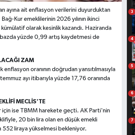
an ayına ait enflasyon verilerini duyurduktan
3
ağ-Kur emeklilerinin 2026 yılının ikinci
 kümülatif olarak kesinlik kazandı. Haziranda
ık bazda yüzde 0,99 artış kaydetmesi de
4
ALACAĞI ZAM
5
lık enflasyon oranının doğrudan yansıtılmasıyla
 temmuz ayı itibarıyla yüzde 17,76 oranında
6
KLİFİ MECLİS'TE
r için ise TBMM harekete geçti. AK Parti'nin
fiyle, 20 bin lira olan en düşük emekli
7
n 552 liraya yükselmesi bekleniyor.