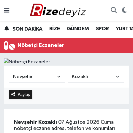
Spor
Rize Nöbetçi Eczaneler
RİZE
GÜNDEM
SPOR
YURTT
SON DAKİKA
Gündem
Rize Hava Durumu
Nöbetçi Eczaneler
Yurttan Haberler
Rize Trafik Yoğunluk Haritası
Ekonomi
Süper Lig Puan Durumu ve Fikstür
Teknoloji
Tüm Manşetler
Paylaş
Sağlık
Son Dakika Haberleri
Haber Arşivi
Nevşehir
Kozaklı
07 Ağustos 2026 Cuma
nöbetçi eczane adres, telefon ve konumları