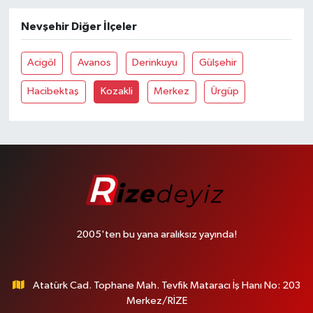
Nevşehir Diğer İlçeler
Acigöl
Avanos
Derinkuyu
Gülşehir
Hacibektaş
Kozakli
Merkez
Ürgüp
2005'ten bu yana aralıksız yayında!
Atatürk Cad. Tophane Mah. Tevfik Mataracı İş Hanı No: 203
Merkez/RİZE