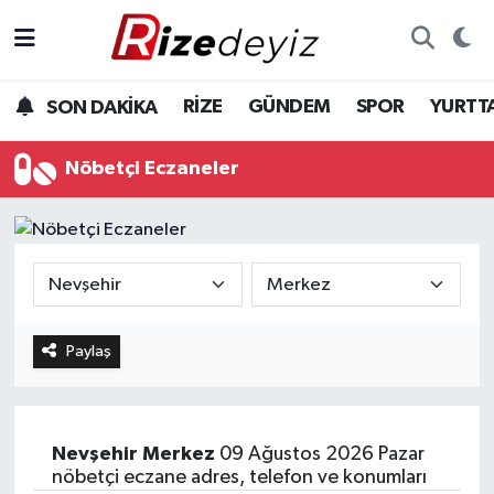
Spor
Rize Nöbetçi Eczaneler
RİZE
GÜNDEM
SPOR
YURTT
SON DAKİKA
Gündem
Rize Hava Durumu
Nöbetçi Eczaneler
Yurttan Haberler
Rize Trafik Yoğunluk Haritası
Ekonomi
Süper Lig Puan Durumu ve Fikstür
Teknoloji
Tüm Manşetler
Paylaş
Sağlık
Son Dakika Haberleri
Haber Arşivi
Nevşehir
Merkez
09 Ağustos 2026 Pazar
nöbetçi eczane adres, telefon ve konumları