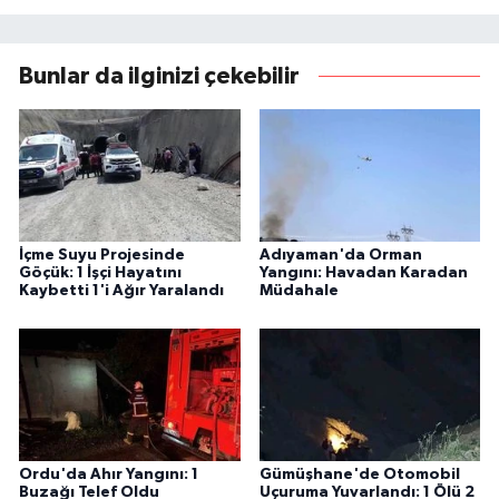
Bunlar da ilginizi çekebilir
İçme Suyu Projesinde
Adıyaman'da Orman
Göçük: 1 İşçi Hayatını
Yangını: Havadan Karadan
Kaybetti 1'i Ağır Yaralandı
Müdahale
Ordu'da Ahır Yangını: 1
Gümüşhane'de Otomobil
Buzağı Telef Oldu
Uçuruma Yuvarlandı: 1 Ölü 2