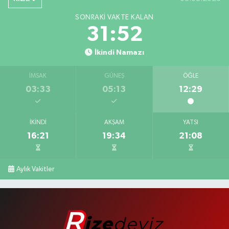
SONRAKI VAKTE KALAN
31:51
İkindi Namazı
İMSAK
GÜNEŞ
ÖĞLE
03:33
05:13
12:29
İKINDI
AKŞAM
YATSI
16:21
19:34
21:08
Aylık Vakitler