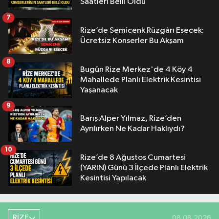
Saatleri Belli Oldu
7
Rize’de Semicenk Rüzgârı Esecek:
Ücretsiz Konserler Bu Akşam
8
Bugün Rize Merkez'de 4 Köy 4
Mahallede Planlı Elektrik Kesintisi
Yaşanacak
9
Barış Alper Yılmaz, Rize’den
Ayrılırken Ne Kadar Haklıydı?
10
Rize’de 8 Ağustos Cumartesi
(YARIN) Günü 3 İlçede Planlı Elektrik
Kesintisi Yapılacak
RİZE
08.08.2026