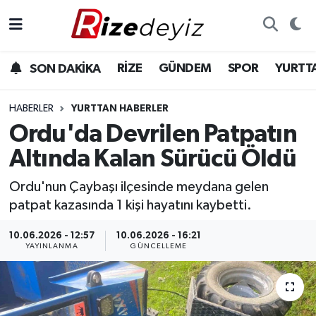
Spor
Rize Nöbetçi Eczaneler
RİZE
GÜNDEM
SPOR
YURTT
SON DAKİKA
Gündem
Rize Hava Durumu
HABERLER
YURTTAN HABERLER
Yurttan Haberler
Rize Trafik Yoğunluk Haritası
Ordu'da Devrilen Patpatın
Altında Kalan Sürücü Öldü
Ekonomi
Süper Lig Puan Durumu ve Fikstür
Ordu'nun Çaybaşı ilçesinde meydana gelen
Teknoloji
Tüm Manşetler
patpat kazasında 1 kişi hayatını kaybetti.
Sağlık
Son Dakika Haberleri
10.06.2026 - 12:57
10.06.2026 - 16:21
YAYINLANMA
GÜNCELLEME
Haber Arşivi