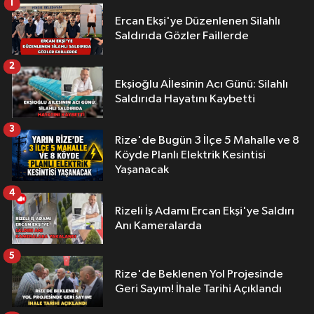
1
Ercan Ekşi'ye Düzenlenen Silahlı
Saldırıda Gözler Faillerde
2
Ekşioğlu Aİlesinin Acı Günü: Silahlı
Saldırıda Hayatını Kaybetti
3
Rize'de Bugün 3 İlçe 5 Mahalle ve 8
Köyde Planlı Elektrik Kesintisi
Yaşanacak
4
Rizeli İş Adamı Ercan Ekşi'ye Saldırı
Anı Kameralarda
5
Rize'de Beklenen Yol Projesinde
Geri Sayım! İhale Tarihi Açıklandı