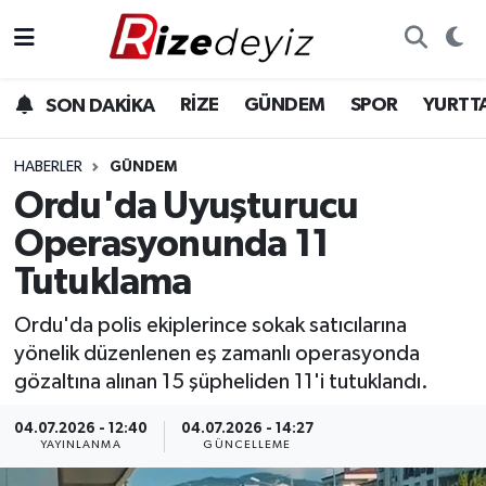
Spor
Rize Nöbetçi Eczaneler
RİZE
GÜNDEM
SPOR
YURTT
SON DAKİKA
Gündem
Rize Hava Durumu
HABERLER
GÜNDEM
Yurttan Haberler
Rize Trafik Yoğunluk Haritası
Ordu'da Uyuşturucu
Operasyonunda 11
Ekonomi
Süper Lig Puan Durumu ve Fikstür
Tutuklama
Teknoloji
Tüm Manşetler
Ordu'da polis ekiplerince sokak satıcılarına
yönelik düzenlenen eş zamanlı operasyonda
Sağlık
Son Dakika Haberleri
gözaltına alınan 15 şüpheliden 11'i tutuklandı.
Haber Arşivi
04.07.2026 - 12:40
04.07.2026 - 14:27
YAYINLANMA
GÜNCELLEME