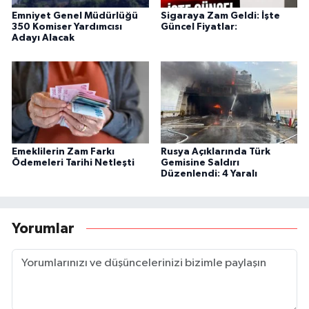
Emniyet Genel Müdürlüğü
Sigaraya Zam Geldi: İşte
350 Komiser Yardımcısı
Güncel Fiyatlar:
Adayı Alacak
Emeklilerin Zam Farkı
Rusya Açıklarında Türk
Ödemeleri Tarihi Netleşti
Gemisine Saldırı
Düzenlendi: 4 Yaralı
Yorumlar