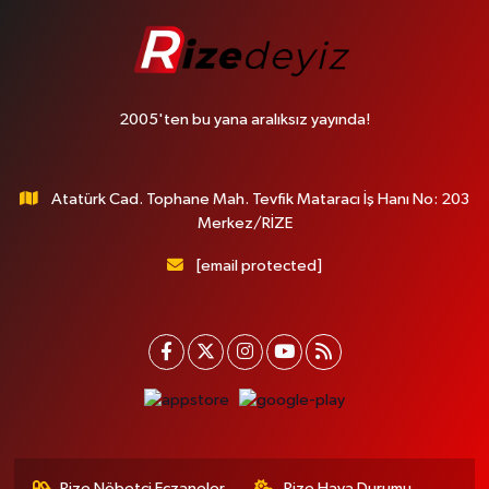
2005'ten bu yana aralıksız yayında!
Atatürk Cad. Tophane Mah. Tevfik Mataracı İş Hanı No: 203
Merkez/RİZE
[email protected]
Rize Nöbetçi Eczaneler
Rize Hava Durumu