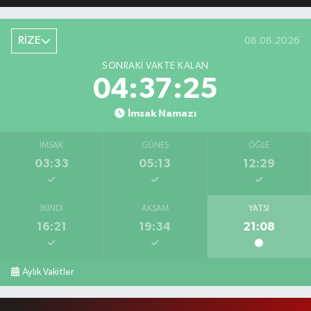
RİZE
08.08.2026
SONRAKI VAKTE KALAN
04:37:24
İmsak Namazı
İMSAK
GÜNEŞ
ÖĞLE
03:33
05:13
12:29
İKINDI
AKŞAM
YATSI
16:21
19:34
21:08
Aylık Vakitler