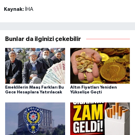
Kaynak:
İHA
Bunlar da ilginizi çekebilir
Emeklilerin Maaş Farkları Bu
Altın Fiyatları Yeniden
Gece Hesaplara Yatırılacak
Yükselişe Geçti