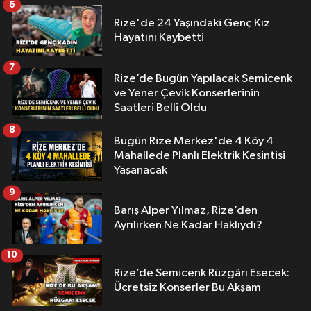
6
Rize'de 24 Yaşındaki Genç Kız
Hayatını Kaybetti
7
Rize’de Bugün Yapılacak Semicenk
ve Yener Çevik Konserlerinin
Saatleri Belli Oldu
8
Bugün Rize Merkez'de 4 Köy 4
Mahallede Planlı Elektrik Kesintisi
Yaşanacak
9
Barış Alper Yılmaz, Rize’den
Ayrılırken Ne Kadar Haklıydı?
10
Rize’de Semicenk Rüzgârı Esecek:
Ücretsiz Konserler Bu Akşam