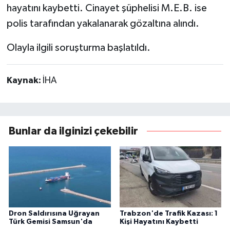
hayatını kaybetti. Cinayet şüphelisi M.E.B. ise
polis tarafından yakalanarak gözaltına alındı.
Olayla ilgili soruşturma başlatıldı.
Kaynak:
İHA
Bunlar da ilginizi çekebilir
Dron Saldırısına Uğrayan
Trabzon'de Trafik Kazası: 1
Türk Gemisi Samsun'da
Kişi Hayatını Kaybetti