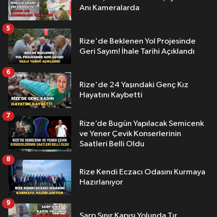
Anı Kameralarda
5
Rize'de Beklenen Yol Projesinde
Geri Sayım! İhale Tarihi Açıklandı
6
Rize'de 24 Yaşındaki Genç Kız
Hayatını Kaybetti
7
Rize’de Bugün Yapılacak Semicenk
ve Yener Çevik Konserlerinin
Saatleri Belli Oldu
8
Rize Kendi Eczacı Odasını Kurmaya
Hazırlanıyor
9
Sarp Sınır Kapısı Yolunda Tır