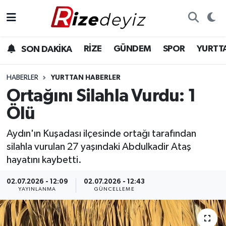
Spor
Rize Nöbetçi Eczaneler
RİZE
GÜNDEM
SPOR
YURTT
SON DAKİKA
Gündem
Rize Hava Durumu
HABERLER
YURTTAN HABERLER
Yurttan Haberler
Rize Trafik Yoğunluk Haritası
Ortağını Silahla Vurdu: 1
Ölü
Ekonomi
Süper Lig Puan Durumu ve Fikstür
Aydın'ın Kuşadası ilçesinde ortağı tarafından
Teknoloji
Tüm Manşetler
silahla vurulan 27 yaşındaki Abdulkadir Ataş
hayatını kaybetti.
Sağlık
Son Dakika Haberleri
02.07.2026 - 12:09
02.07.2026 - 12:43
YAYINLANMA
GÜNCELLEME
Haber Arşivi