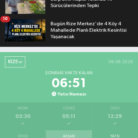
Sürücülerinden Tepki
10
Bugün Rize Merkez'de 4 Köy 4
Mahallede Planlı Elektrik Kesintisi
Yaşanacak
RİZE
06.08.2026
SONRAKI VAKTE KALAN
06:50
Yatsı Namazı
İMSAK
GÜNEŞ
ÖĞLE
03:30
05:11
12:29
İKINDI
AKŞAM
YATSI