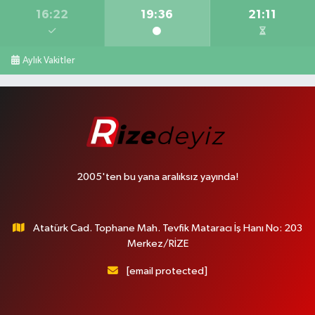
16:22
19:36
21:11
Aylık Vakitler
2005'ten bu yana aralıksız yayında!
Atatürk Cad. Tophane Mah. Tevfik Mataracı İş Hanı No: 203
Merkez/RİZE
[email protected]