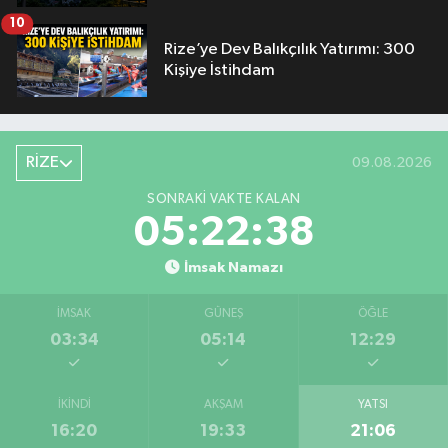
10
Rize’ye Dev Balıkçılık Yatırımı: 300
Kişiye İstihdam
RİZE
09.08.2026
SONRAKI VAKTE KALAN
05:22:38
İmsak Namazı
İMSAK
GÜNEŞ
ÖĞLE
03:34
05:14
12:29
İKINDI
AKŞAM
YATSI
16:20
19:33
21:06