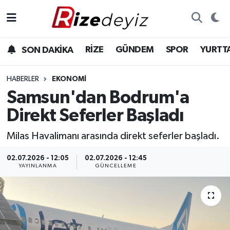
Spor
Rize Nöbetçi Eczaneler
RİZE
GÜNDEM
SPOR
YURTT
SON DAKİKA
Gündem
Rize Hava Durumu
HABERLER
EKONOMI
Yurttan Haberler
Rize Trafik Yoğunluk Haritası
Samsun'dan Bodrum'a
Direkt Seferler Başladı
Ekonomi
Süper Lig Puan Durumu ve Fikstür
Milas Havalimanı arasında direkt seferler başladı.
Teknoloji
Tüm Manşetler
02.07.2026 - 12:05
02.07.2026 - 12:45
YAYINLANMA
GÜNCELLEME
Sağlık
Son Dakika Haberleri
Haber Arşivi