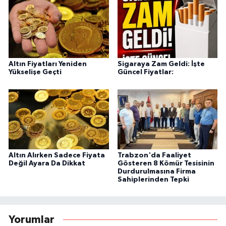
Altın Fiyatları Yeniden
Sigaraya Zam Geldi: İşte
Yükselişe Geçti
Güncel Fiyatlar:
Altın Alırken Sadece Fiyata
Trabzon'da Faaliyet
Değil Ayara Da Dikkat
Gösteren 8 Kömür Tesisinin
Durdurulmasına Firma
Sahiplerinden Tepki
Yorumlar