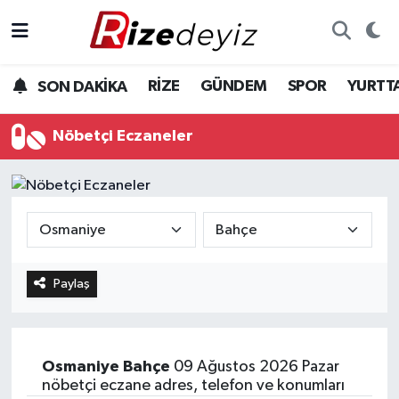
Spor
Rize Nöbetçi Eczaneler
RİZE
GÜNDEM
SPOR
YURTT
SON DAKİKA
Gündem
Rize Hava Durumu
Nöbetçi Eczaneler
Yurttan Haberler
Rize Trafik Yoğunluk Haritası
Ekonomi
Süper Lig Puan Durumu ve Fikstür
Teknoloji
Tüm Manşetler
Paylaş
Sağlık
Son Dakika Haberleri
Haber Arşivi
Osmaniye
Bahçe
09 Ağustos 2026 Pazar
nöbetçi eczane adres, telefon ve konumları