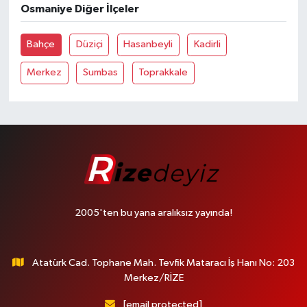
Osmaniye Diğer İlçeler
Bahçe
Düziçi
Hasanbeyli
Kadirli
Merkez
Sumbas
Toprakkale
2005'ten bu yana aralıksız yayında!
Atatürk Cad. Tophane Mah. Tevfik Mataracı İş Hanı No: 203
Merkez/RİZE
[email protected]