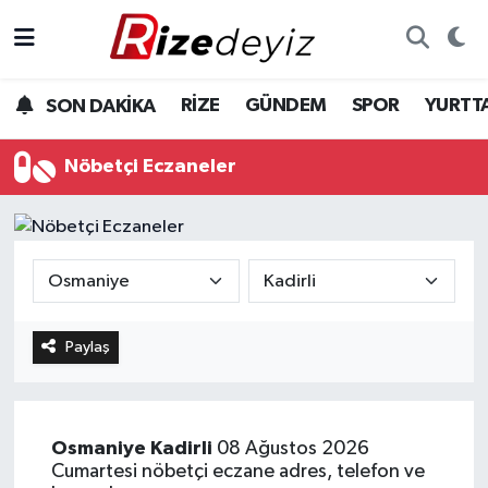
Spor
Rize Nöbetçi Eczaneler
RİZE
GÜNDEM
SPOR
YURTT
SON DAKİKA
Gündem
Rize Hava Durumu
Nöbetçi Eczaneler
Yurttan Haberler
Rize Trafik Yoğunluk Haritası
Ekonomi
Süper Lig Puan Durumu ve Fikstür
Teknoloji
Tüm Manşetler
Paylaş
Sağlık
Son Dakika Haberleri
Haber Arşivi
Osmaniye
Kadirli
08 Ağustos 2026
Cumartesi nöbetçi eczane adres, telefon ve