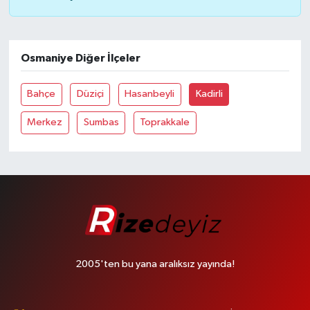
Osmaniye Diğer İlçeler
Bahçe
Düziçi
Hasanbeyli
Kadirli
Merkez
Sumbas
Toprakkale
2005'ten bu yana aralıksız yayında!