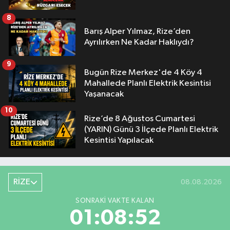
8
Barış Alper Yılmaz, Rize’den
Ayrılırken Ne Kadar Haklıydı?
9
Bugün Rize Merkez'de 4 Köy 4
Mahallede Planlı Elektrik Kesintisi
Yaşanacak
10
Rize’de 8 Ağustos Cumartesi
(YARIN) Günü 3 İlçede Planlı Elektrik
Kesintisi Yapılacak
RİZE
08.08.2026
SONRAKI VAKTE KALAN
01:08:51