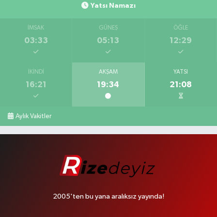
Yatsı Namazı
İMSAK
GÜNEŞ
ÖĞLE
03:33
05:13
12:29
İKINDI
AKŞAM
YATSI
16:21
19:34
21:08
Aylık Vakitler
2005'ten bu yana aralıksız yayında!