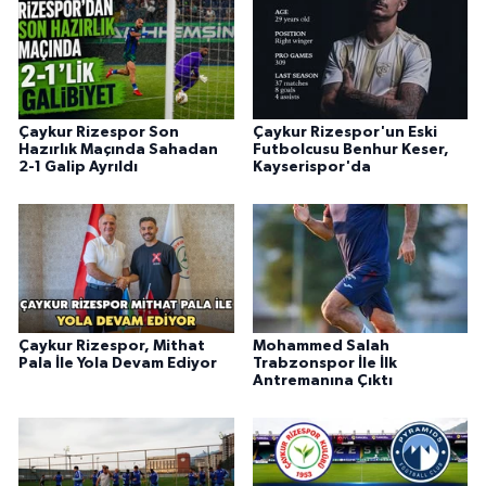
Çaykur Rizespor Son
Çaykur Rizespor'un Eski
Hazırlık Maçında Sahadan
Futbolcusu Benhur Keser,
2-1 Galip Ayrıldı
Kayserispor'da
Çaykur Rizespor, Mithat
Mohammed Salah
Pala İle Yola Devam Ediyor
Trabzonspor İle İlk
Antremanına Çıktı