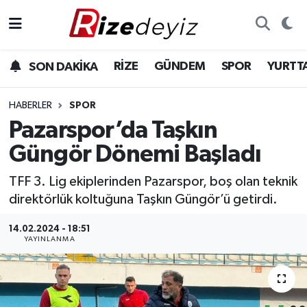
Spor
Rize Nöbetçi Eczaneler
RİZE
GÜNDEM
SPOR
YURTT
SON DAKİKA
Gündem
Rize Hava Durumu
HABERLER
SPOR
Yurttan Haberler
Rize Trafik Yoğunluk Haritası
Pazarspor’da Taşkın
Güngör Dönemi Başladı
Ekonomi
Süper Lig Puan Durumu ve Fikstür
TFF 3. Lig ekiplerinden Pazarspor, boş olan teknik
Teknoloji
Tüm Manşetler
direktörlük koltuğuna Taşkın Güngör’ü getirdi.
Sağlık
Son Dakika Haberleri
14.02.2024 - 18:51
YAYINLANMA
Haber Arşivi