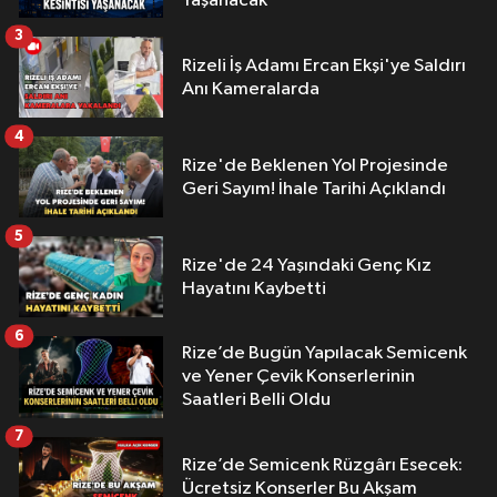
Yaşanacak
3
Rizeli İş Adamı Ercan Ekşi'ye Saldırı
Anı Kameralarda
4
Rize'de Beklenen Yol Projesinde
Geri Sayım! İhale Tarihi Açıklandı
5
Rize'de 24 Yaşındaki Genç Kız
Hayatını Kaybetti
6
Rize’de Bugün Yapılacak Semicenk
ve Yener Çevik Konserlerinin
Saatleri Belli Oldu
7
Rize’de Semicenk Rüzgârı Esecek:
Ücretsiz Konserler Bu Akşam