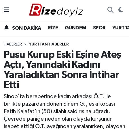
Spor
Rize Nöbetçi Eczaneler
RİZE
GÜNDEM
SPOR
YURTT
SON DAKİKA
Gündem
Rize Hava Durumu
HABERLER
YURTTAN HABERLER
Yurttan Haberler
Rize Trafik Yoğunluk Haritası
Pusu Kurup Eski Eşine Ateş
Açtı, Yanındaki Kadını
Ekonomi
Süper Lig Puan Durumu ve Fikstür
Yaraladıktan Sonra İntihar
Teknoloji
Tüm Manşetler
Etti
Sağlık
Son Dakika Haberleri
Sinop'ta beraberinde kadın arkadaşı Ö.T. ile
birlikte pazardan dönen Sinem G., eski kocası
Haber Arşivi
Fatih Kalafat'ın (50) silahlı saldırısına uğradı.
Çevrede paniğe neden olan olayda kurşunun
isabet ettiği Ö.T. ayağından yaralanırken, olaydan