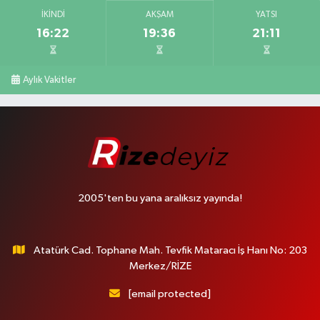
İKINDI
AKŞAM
YATSI
16:22
19:36
21:11
Aylık Vakitler
2005'ten bu yana aralıksız yayında!
Atatürk Cad. Tophane Mah. Tevfik Mataracı İş Hanı No: 203
Merkez/RİZE
[email protected]