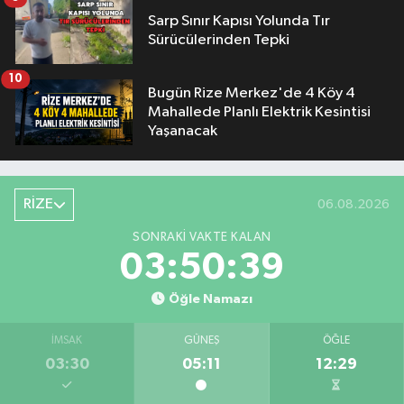
Sarp Sınır Kapısı Yolunda Tır
Sürücülerinden Tepki
10
Bugün Rize Merkez'de 4 Köy 4
Mahallede Planlı Elektrik Kesintisi
Yaşanacak
RİZE
06.08.2026
SONRAKI VAKTE KALAN
03:50:38
Öğle Namazı
İMSAK
GÜNEŞ
ÖĞLE
03:30
05:11
12:29