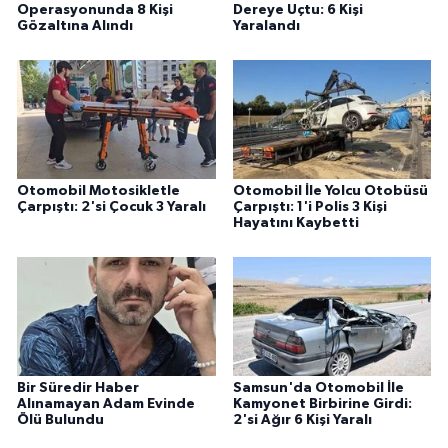
Operasyonunda 8 Kişi
Dereye Uçtu: 6 Kişi
Gözaltına Alındı
Yaralandı
Otomobil Motosikletle
Otomobil İle Yolcu Otobüsü
Çarpıştı: 2'si Çocuk 3 Yaralı
Çarpıştı: 1'i Polis 3 Kişi
Hayatını Kaybetti
Bir Süredir Haber
Samsun'da Otomobil İle
Alınamayan Adam Evinde
Kamyonet Birbirine Girdi:
Ölü Bulundu
2'si Ağır 6 Kişi Yaralı