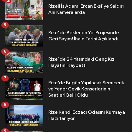
Rizeli İş Adamı Ercan Ekşi'ye Saldırı
Anı Kameralarda
5
Rize'de Beklenen Yol Projesinde
Geri Sayım! İhale Tarihi Açıklandı
6
Rize'de 24 Yaşındaki Genç Kız
Hayatını Kaybetti
7
Rize’de Bugün Yapılacak Semicenk
ve Yener Çevik Konserlerinin
Saatleri Belli Oldu
8
Rize Kendi Eczacı Odasını Kurmaya
Hazırlanıyor
9