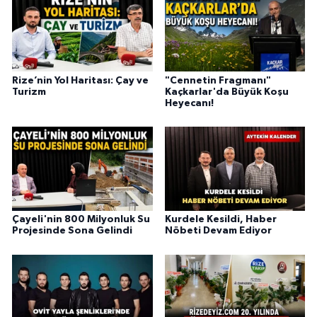
Rize’nin Yol Haritası: Çay ve
"Cennetin Fragmanı"
Turizm
Kaçkarlar'da Büyük Koşu
Heyecanı!
Çayeli'nin 800 Milyonluk Su
Kurdele Kesildi, Haber
Projesinde Sona Gelindi
Nöbeti Devam Ediyor