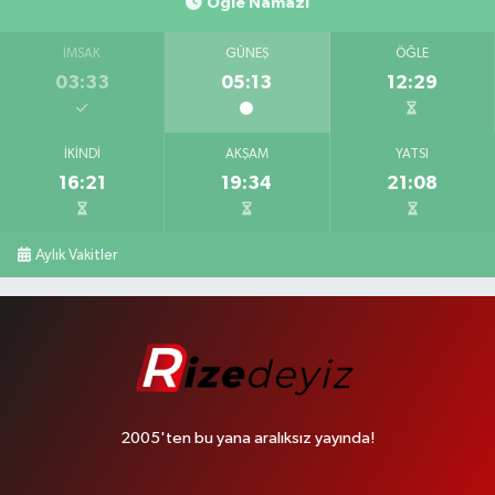
Öğle Namazı
İMSAK
GÜNEŞ
ÖĞLE
03:33
05:13
12:29
İKINDI
AKŞAM
YATSI
16:21
19:34
21:08
Aylık Vakitler
2005'ten bu yana aralıksız yayında!