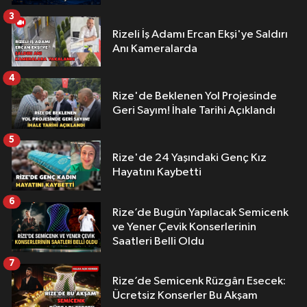
3
Rizeli İş Adamı Ercan Ekşi'ye Saldırı
Anı Kameralarda
4
Rize'de Beklenen Yol Projesinde
Geri Sayım! İhale Tarihi Açıklandı
5
Rize'de 24 Yaşındaki Genç Kız
Hayatını Kaybetti
6
Rize’de Bugün Yapılacak Semicenk
ve Yener Çevik Konserlerinin
Saatleri Belli Oldu
7
Rize’de Semicenk Rüzgârı Esecek:
Ücretsiz Konserler Bu Akşam