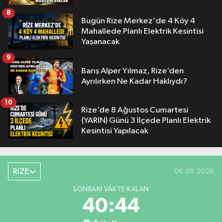
8
Bugün Rize Merkez'de 4 Köy 4
Mahallede Planlı Elektrik Kesintisi
Yaşanacak
9
Barış Alper Yılmaz, Rize’den
Ayrılırken Ne Kadar Haklıydı?
10
Rize’de 8 Ağustos Cumartesi
(YARIN) Günü 3 İlçede Planlı Elektrik
Kesintisi Yapılacak
RİZE
08.08.2026
SONRAKI VAKTE KALAN
40:44