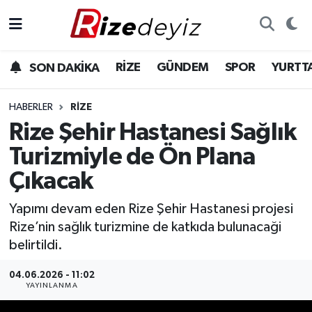
Spor
Rize Nöbetçi Eczaneler
RİZE
GÜNDEM
SPOR
YURTT
SON DAKİKA
Gündem
Rize Hava Durumu
HABERLER
RIZE
Yurttan Haberler
Rize Trafik Yoğunluk Haritası
Rize Şehir Hastanesi Sağlık
Turizmiyle de Ön Plana
Ekonomi
Süper Lig Puan Durumu ve Fikstür
Çıkacak
Teknoloji
Tüm Manşetler
Yapımı devam eden Rize Şehir Hastanesi projesi
Rize’nin sağlık turizmine de katkıda bulunacaği
Sağlık
Son Dakika Haberleri
belirtildi.
Haber Arşivi
04.06.2026 - 11:02
YAYINLANMA