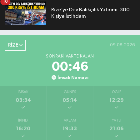
10
Rize’ye Dev Balıkçılık Yatırımı: 300
Kişiye İstihdam
RİZE
09.08.2026
SONRAKI VAKTE KALAN
00:45
İmsak Namazı
İMSAK
GÜNEŞ
ÖĞLE
03:34
05:14
12:29
İKINDI
AKŞAM
YATSI
16:20
19:33
21:06