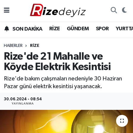
Spor
Rize Nöbetçi Eczaneler
RİZE
GÜNDEM
SPOR
YURTT
SON DAKİKA
Gündem
Rize Hava Durumu
HABERLER
RIZE
Yurttan Haberler
Rize Trafik Yoğunluk Haritası
Rize'de 21 Mahalle ve
Köyde Elektrik Kesintisi
Ekonomi
Süper Lig Puan Durumu ve Fikstür
Rize'de bakım çalışmaları nedeniyle 30 Haziran
Teknoloji
Tüm Manşetler
Pazar günü elektrik kesintisi yaşanacak.
Sağlık
Son Dakika Haberleri
30.06.2024 - 08:54
YAYINLANMA
Haber Arşivi