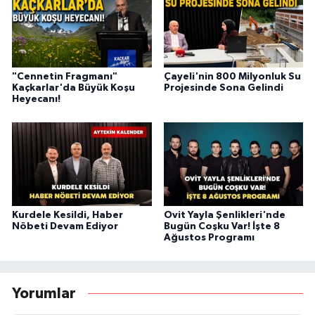
"Cennetin Fragmanı"
Çayeli'nin 800 Milyonluk Su
Kaçkarlar'da Büyük Koşu
Projesinde Sona Gelindi
Heyecanı!
Kurdele Kesildi, Haber
Ovit Yayla Şenlikleri'nde
Nöbeti Devam Ediyor
Bugün Coşku Var! İşte 8
Ağustos Programı
Yorumlar