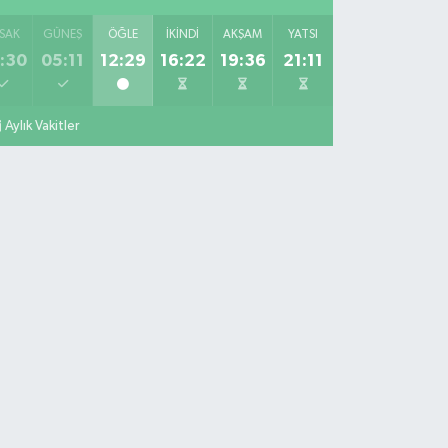
SAK
GÜNEŞ
ÖĞLE
İKINDI
AKŞAM
YATSI
:30
05:11
12:29
16:22
19:36
21:11
Aylık Vakitler