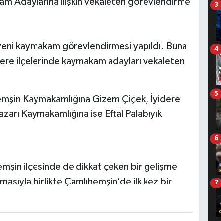
am Adaylarına ilişkin vekaleten görevlendirme
3
 yeni kaymakam görevlendirmesi yapıldı. Buna
4
ere ilçelerinde kaymakam adayları vekaleten
5
emşin Kaymakamlığına Gizem Çiçek, İyidere
rı Kaymakamlığına ise Eftal Palabıyık
6
emşin ilçesinde de dikkat çeken bir gelişme
asıyla birlikte Çamlıhemşin’de ilk kez bir
7