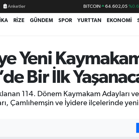
Anketler
BITCOIN
64.602,05
%0.
DOLAR
47,5986
%0.
İKA
RİZE
GÜNDEM
SPOR
YURTTAN
EKONOMİ
EURO
55,0700
%0
STERLİN
64,2438
%0.
GRAM ALTIN
6513.94
%0.
çeye Yeni Kaymaka
BİST100
13.768
%4
de Bir İlk Yaşanac
 açıklanan 114. Dönem Kaymakam Adayları v
arı, Çamlıhemşin ve İyidere ilçelerinde y