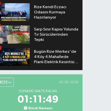
Konserlerinin Saatleri
Belli Oldu
Rize Kendi Eczacı
Odasını Kurmaya
Hazırlanıyor
Sarp Sınır Kapısı Yolunda
Tır Sürücülerinden
Tepki
Bugün Rize Merkez'de
4 Köy 4 Mahallede
Planlı Elektrik Kesintisi
Yaşanacak
RİZE
06.08.2026
SONRAKI VAKTE KALAN
01:11:48
İkindi Namazı