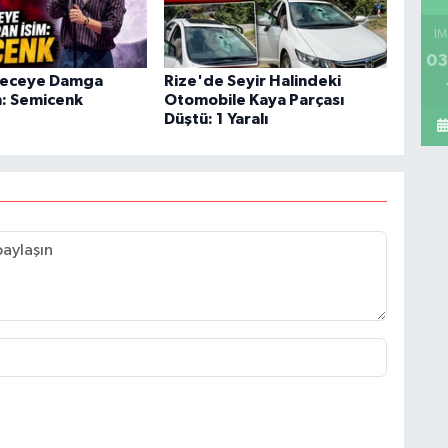
İM
03
Geceye Damga
Rize'de Seyir Halindeki
m: Semicenk
Otomobile Kaya Parçası
Düştü: 1 Yaralı