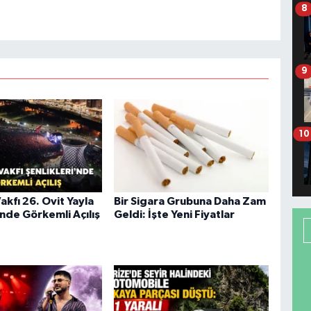
8
9
10
akfı 26. Ovit Yayla
Bir Sigara Grubuna Daha Zam
’nde Görkemli Açılış
Geldi: İşte Yeni Fiyatlar