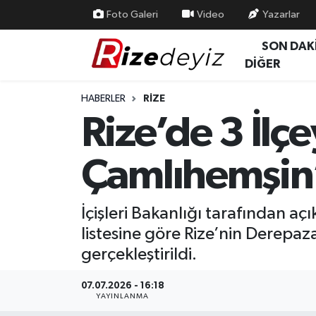
Foto Galeri
Video
Yazarlar
SON DAK
Spor
Rize Nöbetçi Eczaneler
DİĞER
Gündem
Rize Hava Durumu
HABERLER
RIZE
Rize’de 3 İl
Yurttan Haberler
Rize Trafik Yoğunluk Haritası
Çamlıhemşin’
Ekonomi
Süper Lig Puan Durumu ve Fikstür
Teknoloji
Tüm Manşetler
İçişleri Bakanlığı tarafından
listesine göre Rize’nin Derepaz
Sağlık
Son Dakika Haberleri
gerçekleştirildi.
Haber Arşivi
07.07.2026 - 16:18
YAYINLANMA