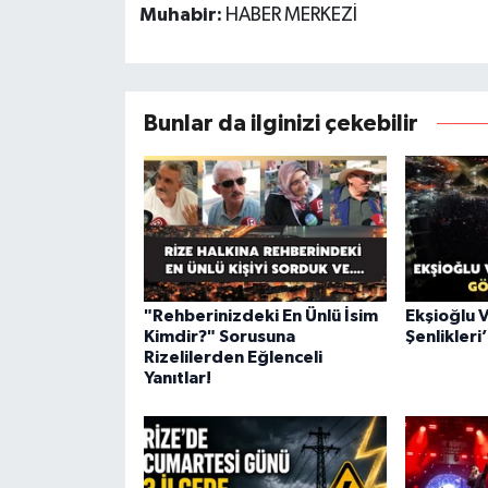
Muhabir:
HABER MERKEZİ
Bunlar da ilginizi çekebilir
"Rehberinizdeki En Ünlü İsim
Ekşioğlu V
Kimdir?" Sorusuna
Şenlikleri
Rizelilerden Eğlenceli
Yanıtlar!