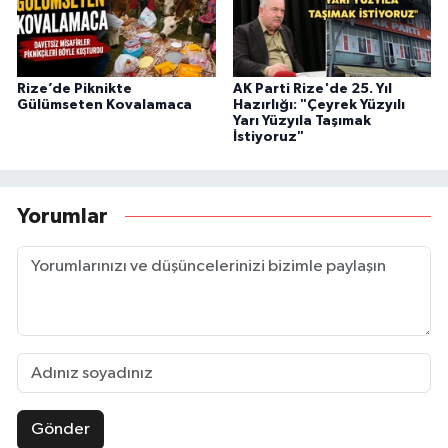
Rize’de Piknikte
AK Parti Rize'de 25. Yıl
Gülümseten Kovalamaca
Hazırlığı: "Çeyrek Yüzyılı
Yarı Yüzyıla Taşımak
İstiyoruz"
Yorumlar
Gönder