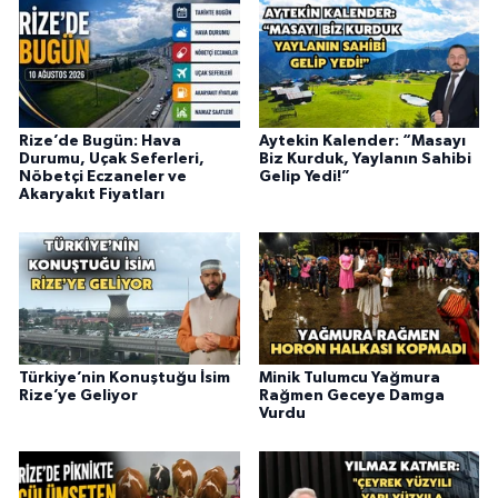
Rize’de Bugün: Hava
Aytekin Kalender: “Masayı
Durumu, Uçak Seferleri,
Biz Kurduk, Yaylanın Sahibi
Nöbetçi Eczaneler ve
Gelip Yedi!”
Akaryakıt Fiyatları
Türkiye’nin Konuştuğu İsim
Minik Tulumcu Yağmura
Rize’ye Geliyor
Rağmen Geceye Damga
Vurdu