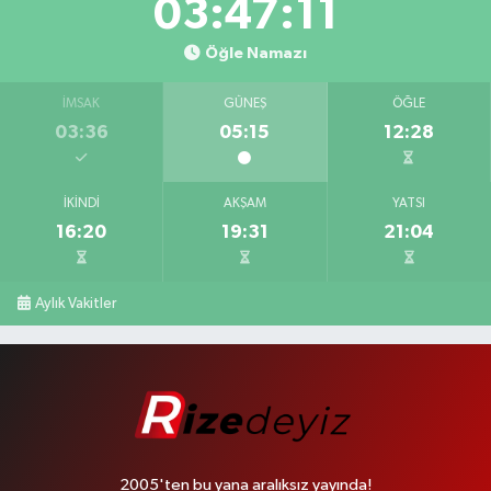
03:47:10
Öğle Namazı
İMSAK
GÜNEŞ
ÖĞLE
03:36
05:15
12:28
İKINDI
AKŞAM
YATSI
16:20
19:31
21:04
Aylık Vakitler
2005'ten bu yana aralıksız yayında!