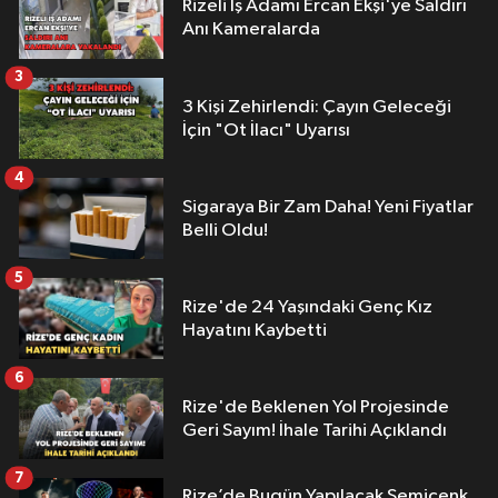
Rizeli İş Adamı Ercan Ekşi'ye Saldırı
Anı Kameralarda
3
3 Kişi Zehirlendi: Çayın Geleceği
İçin "Ot İlacı" Uyarısı
4
Sigaraya Bir Zam Daha! Yeni Fiyatlar
Belli Oldu!
5
Rize'de 24 Yaşındaki Genç Kız
Hayatını Kaybetti
6
Rize'de Beklenen Yol Projesinde
Geri Sayım! İhale Tarihi Açıklandı
7
Rize’de Bugün Yapılacak Semicenk