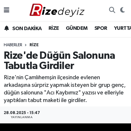
Spor
Rize Nöbetçi Eczaneler
RİZE
GÜNDEM
SPOR
YURTT
SON DAKİKA
Gündem
Rize Hava Durumu
HABERLER
RIZE
Yurttan Haberler
Rize Trafik Yoğunluk Haritası
Rize'de Düğün Salonuna
Tabutla Girdiler
Ekonomi
Süper Lig Puan Durumu ve Fikstür
Rize'nin Çamlıhemşin ilçesinde evlenen
Teknoloji
Tüm Manşetler
arkadaşına sürpriz yapmak isteyen bir grup genç,
düğün salonuna "Acı Kaybımız" yazısı ve elleriyle
Sağlık
Son Dakika Haberleri
yaptıkları tabut maketi ile girdiler.
Haber Arşivi
28.08.2025 - 15:47
YAYINLANMA