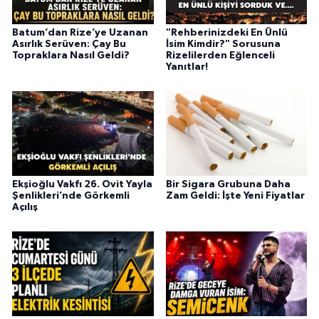
Batum’dan Rize’ye Uzanan
"Rehberinizdeki En Ünlü
Asırlık Serüven: Çay Bu
İsim Kimdir?" Sorusuna
Topraklara Nasıl Geldi?
Rizelilerden Eğlenceli
Yanıtlar!
Ekşioğlu Vakfı 26. Ovit Yayla
Bir Sigara Grubuna Daha
Şenlikleri’nde Görkemli
Zam Geldi: İşte Yeni Fiyatlar
Açılış