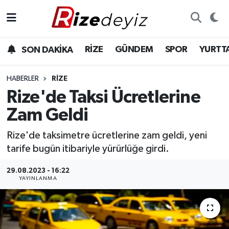
Spor
Rize Nöbetçi Eczaneler
RİZE
GÜNDEM
SPOR
YURTT
SON DAKİKA
Gündem
Rize Hava Durumu
HABERLER
RIZE
Yurttan Haberler
Rize Trafik Yoğunluk Haritası
Rize'de Taksi Ücretlerine
Zam Geldi
Ekonomi
Süper Lig Puan Durumu ve Fikstür
Rize'de taksimetre ücretlerine zam geldi, yeni
Teknoloji
Tüm Manşetler
tarife bugün itibariyle yürürlüğe girdi.
Sağlık
Son Dakika Haberleri
29.08.2023 - 16:22
YAYINLANMA
Haber Arşivi