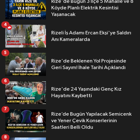
Rize'de Bugün 3 İlçe 5 Mahalle ve 8
Köyde Planlı Elektrik Kesintisi
Yaşanacak
4
Rizeli İş Adamı Ercan Ekşi'ye Saldırı
Anı Kameralarda
5
Rize'de Beklenen Yol Projesinde
Geri Sayım! İhale Tarihi Açıklandı
6
Rize'de 24 Yaşındaki Genç Kız
Hayatını Kaybetti
7
Rize’de Bugün Yapılacak Semicenk
ve Yener Çevik Konserlerinin
Saatleri Belli Oldu
8