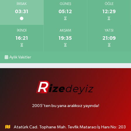
İMSAK
GÜNEŞ
ÖĞLE
03:31
05:12
12:29
İKINDI
AKŞAM
YATSI
16:21
19:35
21:09
Aylık Vakitler
2005'ten bu yana aralıksız yayında!
Atatürk Cad. Tophane Mah. Tevfik Mataracı İş Hanı No: 203