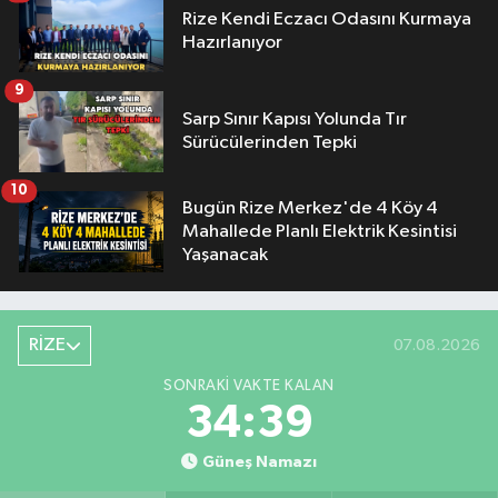
Rize Kendi Eczacı Odasını Kurmaya
Hazırlanıyor
9
Sarp Sınır Kapısı Yolunda Tır
Sürücülerinden Tepki
10
Bugün Rize Merkez'de 4 Köy 4
Mahallede Planlı Elektrik Kesintisi
Yaşanacak
RİZE
07.08.2026
SONRAKI VAKTE KALAN
34:38
Güneş Namazı