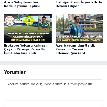
Arazi Sahiplerinden
Erdoğan Camii İnşaatı Hızla
Kamulaştırma Tepkisi
Devam Ediyor
Erokspor Yolcusu Kalmasın!
Azerbaycan'dan Geldi,
Çaykur Rizespor'dan Bir
Kimsenin Cesaret
İsim Daha Kiralandı
Edemediğini Yaptı!
Yorumlar