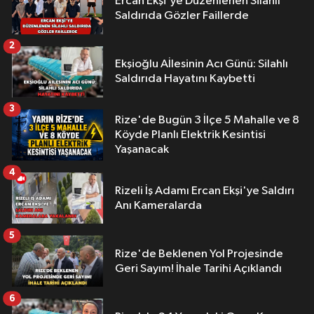
Ercan Ekşi'ye Düzenlenen Silahlı
Saldırıda Gözler Faillerde
2
Ekşioğlu Aİlesinin Acı Günü: Silahlı
Saldırıda Hayatını Kaybetti
3
Rize'de Bugün 3 İlçe 5 Mahalle ve 8
Köyde Planlı Elektrik Kesintisi
Yaşanacak
4
Rizeli İş Adamı Ercan Ekşi'ye Saldırı
Anı Kameralarda
5
Rize'de Beklenen Yol Projesinde
Geri Sayım! İhale Tarihi Açıklandı
6