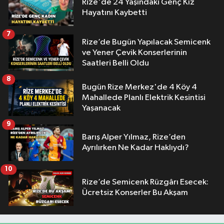
Rize'de 24 Yaşındaki Genç Kız
Hayatını Kaybetti
7
Rize’de Bugün Yapılacak Semicenk
ve Yener Çevik Konserlerinin
Saatleri Belli Oldu
8
Bugün Rize Merkez'de 4 Köy 4
Mahallede Planlı Elektrik Kesintisi
Yaşanacak
9
Barış Alper Yılmaz, Rize’den
Ayrılırken Ne Kadar Haklıydı?
10
Rize’de Semicenk Rüzgârı Esecek:
Ücretsiz Konserler Bu Akşam