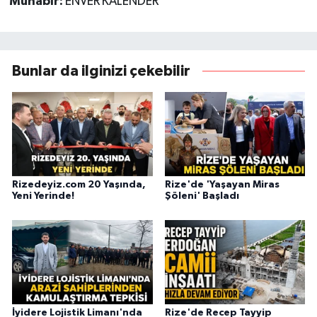
Muhabir:
ENVER KALENDER
Bunlar da ilginizi çekebilir
Rizedeyiz.com 20 Yaşında,
Rize'de 'Yaşayan Miras
Yeni Yerinde!
Şöleni' Başladı
İyidere Lojistik Limanı'nda
Rize'de Recep Tayyip