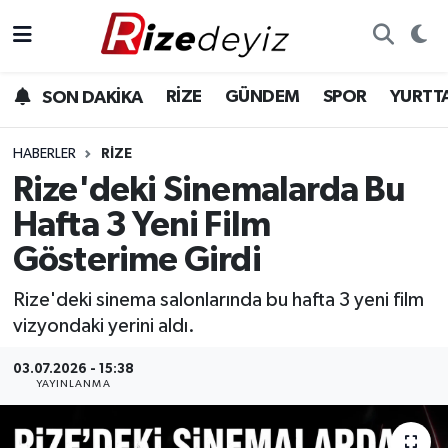
Spor
Rize Nöbetçi Eczaneler
RİZE
GÜNDEM
SPOR
YURTT
SON DAKİKA
Gündem
Rize Hava Durumu
HABERLER
RIZE
Yurttan Haberler
Rize Trafik Yoğunluk Haritası
Rize'deki Sinemalarda Bu
Hafta 3 Yeni Film
Ekonomi
Süper Lig Puan Durumu ve Fikstür
Gösterime Girdi
Teknoloji
Tüm Manşetler
Rize'deki sinema salonlarında bu hafta 3 yeni film
vizyondaki yerini aldı.
Sağlık
Son Dakika Haberleri
03.07.2026 - 15:38
Haber Arşivi
YAYINLANMA