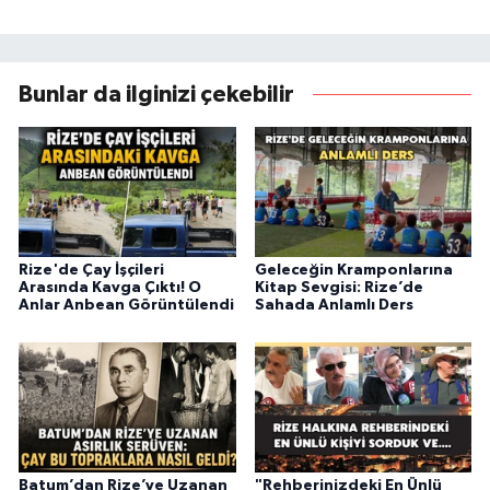
Bunlar da ilginizi çekebilir
Rize'de Çay İşçileri
Geleceğin Kramponlarına
Arasında Kavga Çıktı! O
Kitap Sevgisi: Rize’de
Anlar Anbean Görüntülendi
Sahada Anlamlı Ders
Batum’dan Rize’ye Uzanan
"Rehberinizdeki En Ünlü