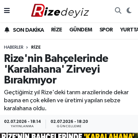
Spor
Rize Nöbetçi Eczaneler
RİZE
GÜNDEM
SPOR
YURTT
SON DAKİKA
Gündem
Rize Hava Durumu
HABERLER
RIZE
Yurttan Haberler
Rize Trafik Yoğunluk Haritası
Rize'nin Bahçelerinde
'Karalahana' Zirveyi
Ekonomi
Süper Lig Puan Durumu ve Fikstür
Bırakmıyor
Teknoloji
Tüm Manşetler
Geçtiğimiz yıl Rize'deki tarım arazilerinde dekar
başına en çok ekilen ve üretimi yapılan sebze
Sağlık
Son Dakika Haberleri
karalahana oldu.
Haber Arşivi
02.07.2026 - 18:14
02.07.2026 - 18:20
YAYINLANMA
GÜNCELLEME