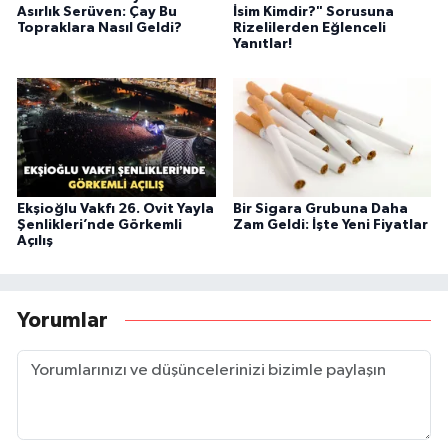
Asırlık Serüven: Çay Bu
İsim Kimdir?" Sorusuna
Topraklara Nasıl Geldi?
Rizelilerden Eğlenceli
Yanıtlar!
Ekşioğlu Vakfı 26. Ovit Yayla
Bir Sigara Grubuna Daha
Şenlikleri’nde Görkemli
Zam Geldi: İşte Yeni Fiyatlar
Açılış
Yorumlar