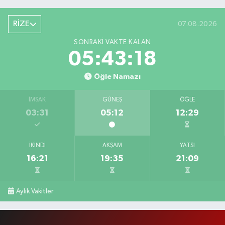
RİZE
07.08.2026
SONRAKI VAKTE KALAN
05:43:17
Öğle Namazı
İMSAK
GÜNEŞ
ÖĞLE
03:31
05:12
12:29
İKINDI
AKŞAM
YATSI
16:21
19:35
21:09
Aylık Vakitler