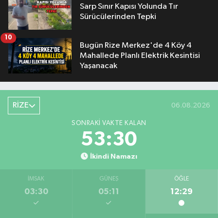
Sarp Sınır Kapısı Yolunda Tır
Sürücülerinden Tepki
10
Bugün Rize Merkez'de 4 Köy 4
Mahallede Planlı Elektrik Kesintisi
Yaşanacak
RİZE
06.08.2026
SONRAKI VAKTE KALAN
53:30
İkindi Namazı
İMSAK
GÜNEŞ
ÖĞLE
03:30
05:11
12:29