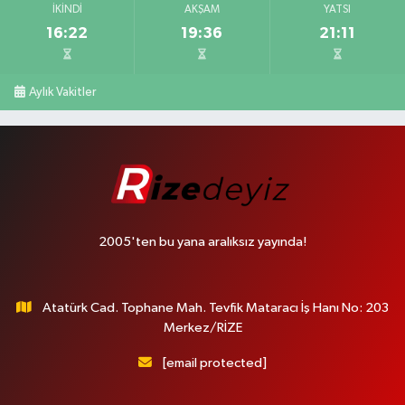
İKINDI
AKŞAM
YATSI
16:22
19:36
21:11
Aylık Vakitler
2005'ten bu yana aralıksız yayında!
Atatürk Cad. Tophane Mah. Tevfik Mataracı İş Hanı No: 203
Merkez/RİZE
[email protected]