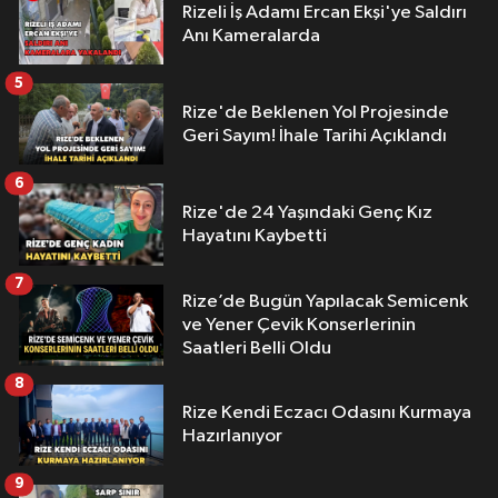
Rizeli İş Adamı Ercan Ekşi'ye Saldırı
Anı Kameralarda
5
Rize'de Beklenen Yol Projesinde
Geri Sayım! İhale Tarihi Açıklandı
6
Rize'de 24 Yaşındaki Genç Kız
Hayatını Kaybetti
7
Rize’de Bugün Yapılacak Semicenk
ve Yener Çevik Konserlerinin
Saatleri Belli Oldu
8
Rize Kendi Eczacı Odasını Kurmaya
Hazırlanıyor
9