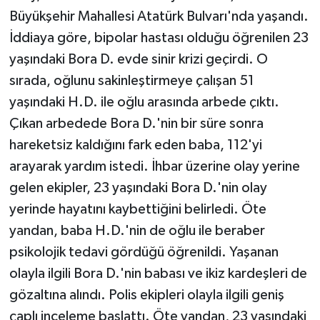
Büyükşehir Mahallesi Atatürk Bulvarı'nda yaşandı.
İddiaya göre, bipolar hastası olduğu öğrenilen 23
yaşındaki Bora D. evde sinir krizi geçirdi. O
sırada, oğlunu sakinleştirmeye çalışan 51
yaşındaki H.D. ile oğlu arasında arbede çıktı.
Çıkan arbedede Bora D.'nin bir süre sonra
hareketsiz kaldığını fark eden baba, 112'yi
arayarak yardım istedi. İhbar üzerine olay yerine
gelen ekipler, 23 yaşındaki Bora D.'nin olay
yerinde hayatını kaybettiğini belirledi. Öte
yandan, baba H.D.'nin de oğlu ile beraber
psikolojik tedavi gördüğü öğrenildi. Yaşanan
olayla ilgili Bora D.'nin babası ve ikiz kardeşleri de
gözaltına alındı. Polis ekipleri olayla ilgili geniş
çaplı inceleme başlattı. Öte yandan, 23 yaşındaki