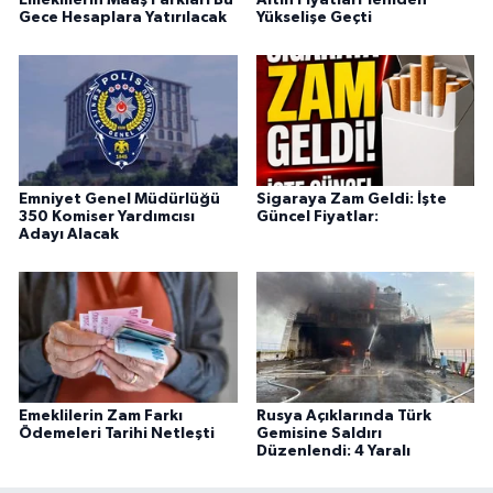
Emeklilerin Maaş Farkları Bu
Altın Fiyatları Yeniden
Gece Hesaplara Yatırılacak
Yükselişe Geçti
Emniyet Genel Müdürlüğü
Sigaraya Zam Geldi: İşte
350 Komiser Yardımcısı
Güncel Fiyatlar:
Adayı Alacak
Emeklilerin Zam Farkı
Rusya Açıklarında Türk
Ödemeleri Tarihi Netleşti
Gemisine Saldırı
Düzenlendi: 4 Yaralı