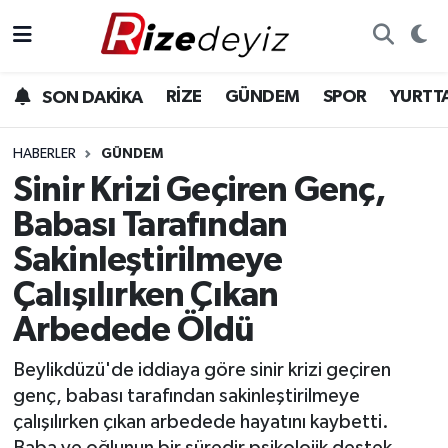
Spor
Rize Nöbetçi Eczaneler
RİZE
GÜNDEM
SPOR
YURTT
SON DAKİKA
Gündem
Rize Hava Durumu
HABERLER
GÜNDEM
Yurttan Haberler
Rize Trafik Yoğunluk Haritası
Sinir Krizi Geçiren Genç,
Babası Tarafından
Ekonomi
Süper Lig Puan Durumu ve Fikstür
Sakinleştirilmeye
Teknoloji
Tüm Manşetler
Çalışılırken Çıkan
Arbedede Öldü
Sağlık
Son Dakika Haberleri
Beylikdüzü'de iddiaya göre sinir krizi geçiren
Haber Arşivi
genç, babası tarafından sakinleştirilmeye
çalışılırken çıkan arbedede hayatını kaybetti.
Baba ve oğlunun bir süredir psikolojik destek