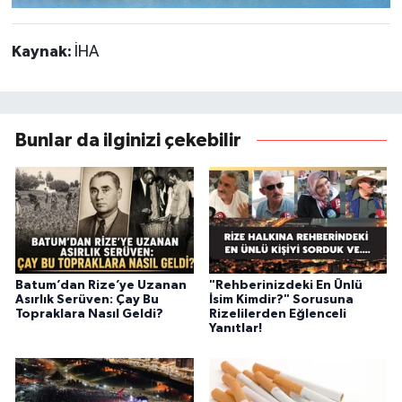
Kaynak:
İHA
Bunlar da ilginizi çekebilir
Batum’dan Rize’ye Uzanan
"Rehberinizdeki En Ünlü
Asırlık Serüven: Çay Bu
İsim Kimdir?" Sorusuna
Topraklara Nasıl Geldi?
Rizelilerden Eğlenceli
Yanıtlar!