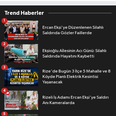
Trend Haberler
1
Ercan Ekşi'ye Düzenlenen Silahlı
Saldırıda Gözler Faillerde
2
Ekşioğlu Aİlesinin Acı Günü: Silahlı
Saldırıda Hayatını Kaybetti
3
Rize'de Bugün 3 İlçe 5 Mahalle ve 8
Köyde Planlı Elektrik Kesintisi
Yaşanacak
4
Rizeli İş Adamı Ercan Ekşi'ye Saldırı
Anı Kameralarda
5