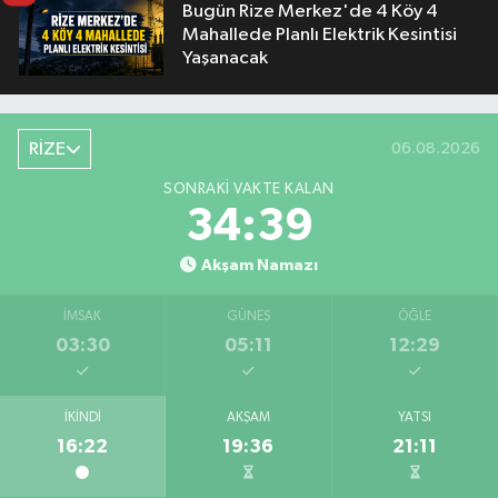
Bugün Rize Merkez'de 4 Köy 4
Mahallede Planlı Elektrik Kesintisi
Yaşanacak
RİZE
06.08.2026
SONRAKI VAKTE KALAN
34:38
Akşam Namazı
İMSAK
GÜNEŞ
ÖĞLE
03:30
05:11
12:29
İKINDI
AKŞAM
YATSI
16:22
19:36
21:11