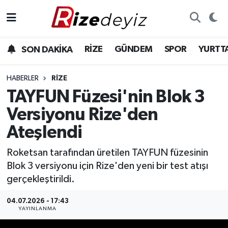
Spor
Rize Nöbetçi Eczaneler
RİZE
GÜNDEM
SPOR
YURTT
SON DAKİKA
Gündem
Rize Hava Durumu
HABERLER
RIZE
Yurttan Haberler
Rize Trafik Yoğunluk Haritası
TAYFUN Füzesi'nin Blok 3
Versiyonu Rize'den
Ekonomi
Süper Lig Puan Durumu ve Fikstür
Ateşlendi
Teknoloji
Tüm Manşetler
Roketsan tarafından üretilen TAYFUN füzesinin
Blok 3 versiyonu için Rize'den yeni bir test atışı
Sağlık
Son Dakika Haberleri
gerçekleştirildi.
Haber Arşivi
04.07.2026 - 17:43
YAYINLANMA