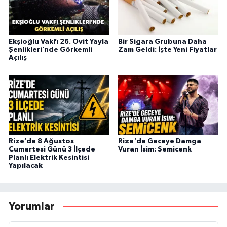
Ekşioğlu Vakfı 26. Ovit Yayla
Bir Sigara Grubuna Daha
Şenlikleri’nde Görkemli
Zam Geldi: İşte Yeni Fiyatlar
Açılış
Rize’de 8 Ağustos
Rize'de Geceye Damga
Cumartesi Günü 3 İlçede
Vuran İsim: Semicenk
Planlı Elektrik Kesintisi
Yapılacak
Yorumlar