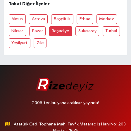
Tokat Diğer İlçeler
Almus
Artova
Başçiftlik
Erbaa
Merkez
Niksar
Pazar
Reşadiye
Sulusaray
Turhal
Yeşilyurt
Zile
2005'ten bu yana aralıksız yayında!
Atatürk Cad. Tophane Mah. Tevfik Mataracı İş Hanı No: 203
Merkez/RİZE