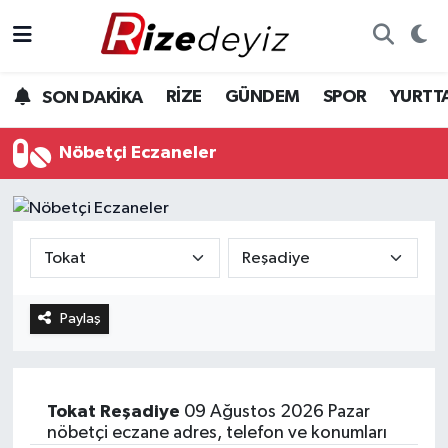
Spor
Rize Nöbetçi Eczaneler
RİZE
GÜNDEM
SPOR
YURTT
SON DAKİKA
Gündem
Rize Hava Durumu
Nöbetçi Eczaneler
Yurttan Haberler
Rize Trafik Yoğunluk Haritası
Ekonomi
Süper Lig Puan Durumu ve Fikstür
Teknoloji
Tüm Manşetler
Paylaş
Sağlık
Son Dakika Haberleri
Haber Arşivi
Tokat
Reşadiye
09 Ağustos 2026 Pazar
nöbetçi eczane adres, telefon ve konumları