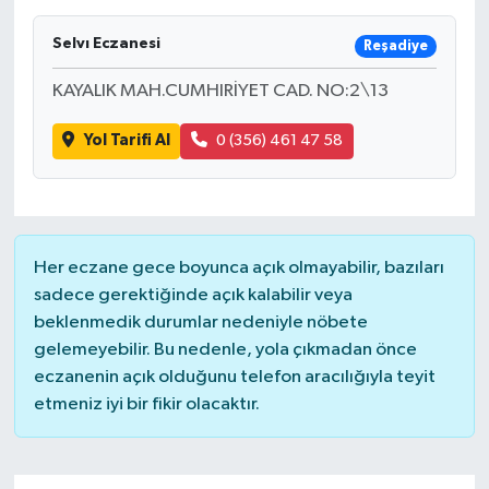
Selvı Eczanesi
Reşadiye
KAYALIK MAH.CUMHIRİYET CAD. NO:2\13
Yol Tarifi Al
0 (356) 461 47 58
Her eczane gece boyunca açık olmayabilir, bazıları
sadece gerektiğinde açık kalabilir veya
beklenmedik durumlar nedeniyle nöbete
gelemeyebilir. Bu nedenle, yola çıkmadan önce
eczanenin açık olduğunu telefon aracılığıyla teyit
etmeniz iyi bir fikir olacaktır.