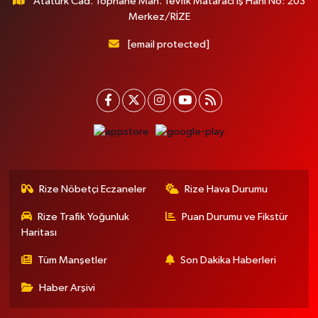
Atatürk Cad. Tophane Mah. Tevfik Mataracı İş Hanı No: 203
Merkez/RİZE
[email protected]
Rize Nöbetçi Eczaneler
Rize Hava Durumu
Rize Trafik Yoğunluk
Puan Durumu ve Fikstür
Haritası
Tüm Manşetler
Son Dakika Haberleri
Haber Arşivi