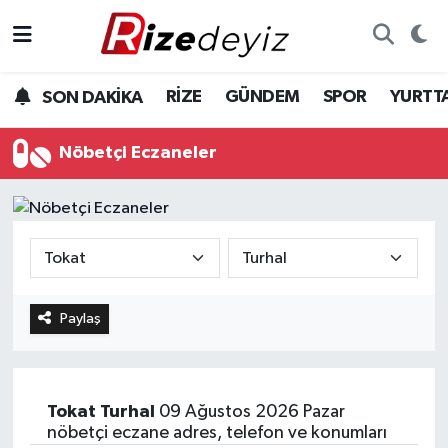
Spor
Rize Nöbetçi Eczaneler
RİZE
GÜNDEM
SPOR
YURTT
SON DAKİKA
Gündem
Rize Hava Durumu
Nöbetçi Eczaneler
Yurttan Haberler
Rize Trafik Yoğunluk Haritası
Ekonomi
Süper Lig Puan Durumu ve Fikstür
Teknoloji
Tüm Manşetler
Paylaş
Sağlık
Son Dakika Haberleri
Haber Arşivi
Tokat
Turhal
09 Ağustos 2026 Pazar
nöbetçi eczane adres, telefon ve konumları