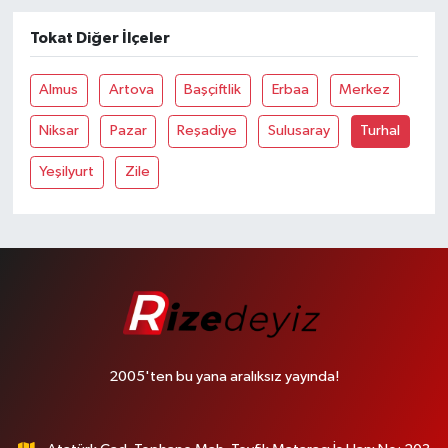
Tokat Diğer İlçeler
Almus
Artova
Başçiftlik
Erbaa
Merkez
Niksar
Pazar
Reşadiye
Sulusaray
Turhal
Yeşilyurt
Zile
2005'ten bu yana aralıksız yayında!