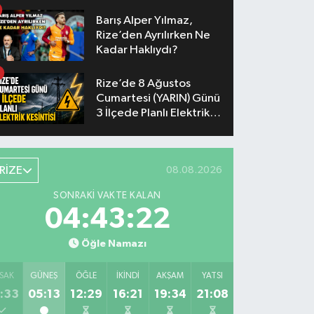
Yaşanacak
Barış Alper Yılmaz,
Rize’den Ayrılırken Ne
Kadar Haklıydı?
Rize’de 8 Ağustos
Cumartesi (YARIN) Günü
3 İlçede Planlı Elektrik
Kesintisi Yapılacak
RİZE
08.08.2026
SONRAKI VAKTE KALAN
04:43:22
Öğle Namazı
SAK
GÜNEŞ
ÖĞLE
İKINDI
AKŞAM
YATSI
:33
05:13
12:29
16:21
19:34
21:08