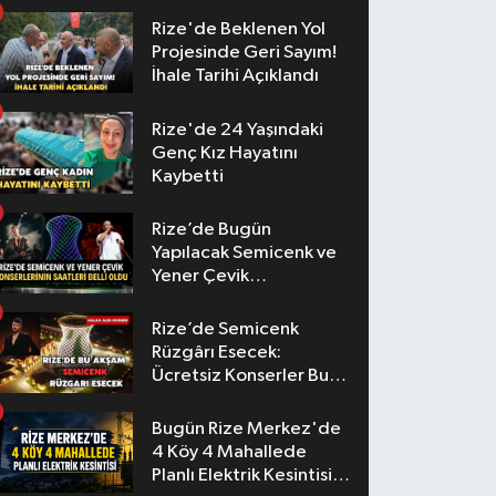
Rize'de Beklenen Yol
Projesinde Geri Sayım!
İhale Tarihi Açıklandı
Rize'de 24 Yaşındaki
Genç Kız Hayatını
Kaybetti
Rize’de Bugün
Yapılacak Semicenk ve
Yener Çevik
Konserlerinin Saatleri
Belli Oldu
Rize’de Semicenk
Rüzgârı Esecek:
Ücretsiz Konserler Bu
Akşam
Bugün Rize Merkez'de
4 Köy 4 Mahallede
Planlı Elektrik Kesintisi