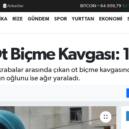
Anketler
BITCOIN
64.959,79
%1.
DOLAR
47,7436
%0.
İKA
RİZE
GÜNDEM
SPOR
YURTTAN
EKONOMİ
EURO
55,2510
%0.
STERLİN
64,4811
%0.
GRAM ALTIN
6660.55
%0.
 Biçme Kavgası: 1 
BİST100
13.779
%-
abalar arasında çıkan ot biçme kavgasında 
 oğlunu ise ağır yaraladı.