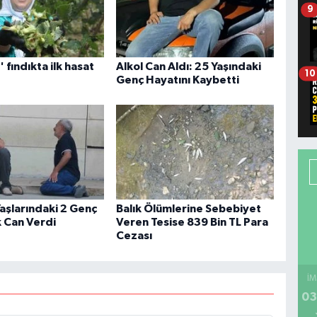
9
n' fındıkta ilk hasat
Alkol Can Aldı: 25 Yaşındaki
10
Genç Hayatını Kaybetti
aşlarındaki 2 Genç
Balık Ölümlerine Sebebiyet
 Can Verdi
Veren Tesise 839 Bin TL Para
Cezası
İM
03