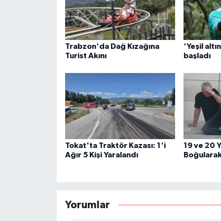
Trabzon'da Dağ Kızağına
'Yeşil altı
Turist Akını
başladı
Tokat'ta Traktör Kazası: 1'i
19 ve 20 Y
Ağır 5 Kişi Yaralandı
Boğularak
Yorumlar