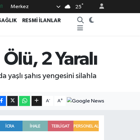
°
Merkez
11
25
18
SAĞLIK
RESMİ İLANLAR
32
38
03
Ölü, 2 Yaralı
14
yaşlı şahıs yengesini silahla
-
+
A
A