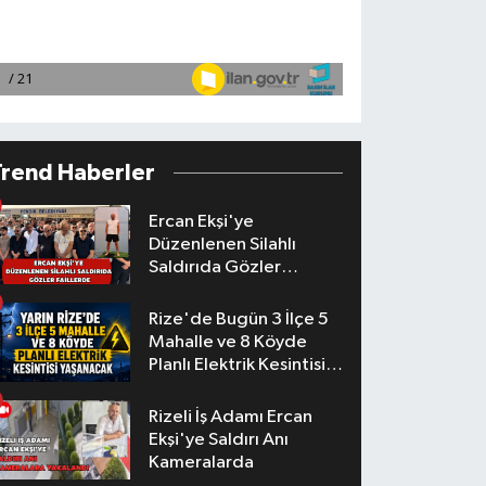
Trend Haberler
Ercan Ekşi'ye
Düzenlenen Silahlı
Saldırıda Gözler
Faillerde
Rize'de Bugün 3 İlçe 5
Mahalle ve 8 Köyde
Planlı Elektrik Kesintisi
Yaşanacak
Rizeli İş Adamı Ercan
Ekşi'ye Saldırı Anı
Kameralarda