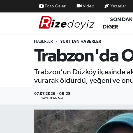
Foto Galeri
Video
Yazarlar
SON DAK
Spor
Rize Nöbetçi Eczaneler
DİĞER
Gündem
Rize Hava Durumu
HABERLER
YURTTAN HABERLER
Trabzon'da Ot
Yurttan Haberler
Rize Trafik Yoğunluk Haritası
Ekonomi
Süper Lig Puan Durumu ve Fikstür
Trabzon’un Düzköy ilçesinde akr
vurarak öldürdü, yeğeni ve onun
Teknoloji
Tüm Manşetler
07.07.2026 - 09:28
Sağlık
Son Dakika Haberleri
YAYINLANMA
Haber Arşivi