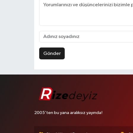
Gönder
2005'ten bu yana aralıksız yayında!