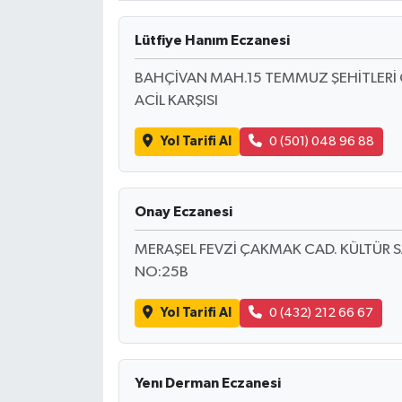
Lütfiye Hanım Eczanesi
BAHÇİVAN MAH.15 TEMMUZ ŞEHİTLERİ
ACİL KARŞISI
Yol Tarifi Al
0 (501) 048 96 88
Onay Eczanesi
MERAŞEL FEVZİ ÇAKMAK CAD. KÜLTÜR SAR
NO:25B
Yol Tarifi Al
0 (432) 212 66 67
Yenı Derman Eczanesi