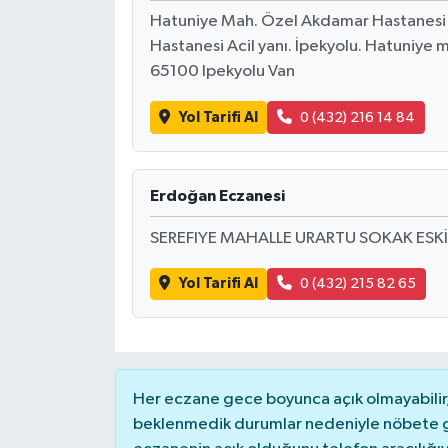
Hatuniye Mah. Özel Akdamar Hastanesi K
Hastanesi Acil yanı. İpekyolu. Hatuniye ma
65100 Ipekyolu Van
Yol Tarifi Al
0 (432) 216 14 84
Erdoğan Eczanesi
SEREFIYE MAHALLE URARTU SOKAK ESKİ 
Yol Tarifi Al
0 (432) 215 82 65
Her eczane gece boyunca açık olmayabilir, 
beklenmedik durumlar nedeniyle nöbete g