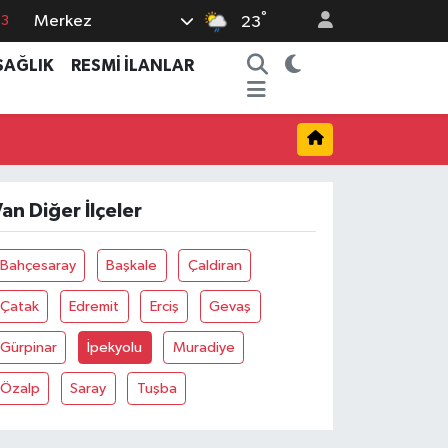
°
Merkez
63
23
16
SAĞLIK
RESMİ İLANLAR
02
07
5
0
an Diğer İlçeler
Bahçesaray
Başkale
Çaldiran
Çatak
Edremit
Erciş
Gevaş
Gürpinar
İpekyolu
Muradiye
Özalp
Saray
Tuşba