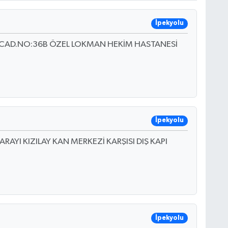
İpekyolu
 CAD.NO:36B ÖZEL LOKMAN HEKİM HASTANESİ
İpekyolu
AYI KIZILAY KAN MERKEZİ KARŞISI DIŞ KAPI
İpekyolu