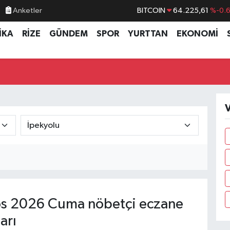
Anketler
BITCOIN
64.225,61
%-0.
DOLAR
47,7143
%0.
İKA
RİZE
GÜNDEM
SPOR
YURTTAN
EKONOMİ
EURO
55,0317
%-0.
STERLİN
64,2463
%0.
GRAM ALTIN
6510.40
%0.4
BİST100
13.799
%7
V
s 2026 Cuma nöbetçi eczane
arı