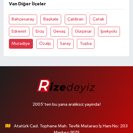
Van Diğer İlçeler
Bahçesaray
Başkale
Çaldiran
Çatak
Edremit
Erciş
Gevaş
Gürpinar
İpekyolu
Muradiye
Özalp
Saray
Tuşba
2005'ten bu yana aralıksız yayında!
Atatürk Cad. Tophane Mah. Tevfik Mataracı İş Hanı No: 203
Merkez/RİZE