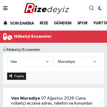
Spor
Rize Nöbetçi Eczaneler
RİZE
GÜNDEM
SPOR
YURTT
SON DAKİKA
Gündem
Rize Hava Durumu
Nöbetçi Eczaneler
Yurttan Haberler
Rize Trafik Yoğunluk Haritası
Ekonomi
Süper Lig Puan Durumu ve Fikstür
Teknoloji
Tüm Manşetler
Paylaş
Sağlık
Son Dakika Haberleri
Haber Arşivi
Van
Muradiye
07 Ağustos 2026 Cuma
nöbetçi eczane adres, telefon ve konumları