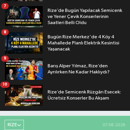
7
Rize’de Bugün Yapılacak Semicenk
ve Yener Çevik Konserlerinin
Saatleri Belli Oldu
8
Bugün Rize Merkez'de 4 Köy 4
Mahallede Planlı Elektrik Kesintisi
Yaşanacak
9
Barış Alper Yılmaz, Rize’den
Ayrılırken Ne Kadar Haklıydı?
10
Rize’de Semicenk Rüzgârı Esecek:
Ücretsiz Konserler Bu Akşam
RİZE
07.08.2026