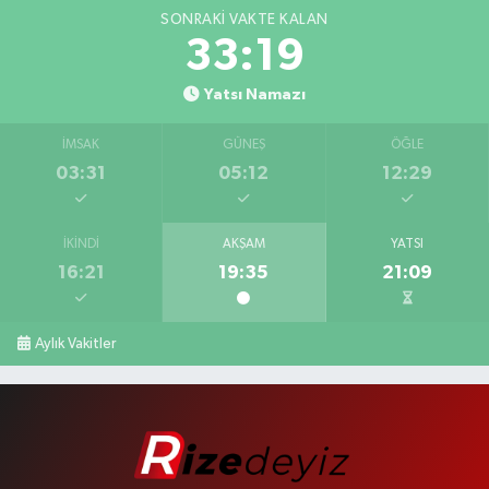
SONRAKI VAKTE KALAN
33:19
Yatsı Namazı
İMSAK
GÜNEŞ
ÖĞLE
03:31
05:12
12:29
İKINDI
AKŞAM
YATSI
16:21
19:35
21:09
Aylık Vakitler