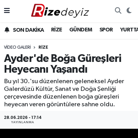
Spor
Rize Nöbetçi Eczaneler
RİZE
GÜNDEM
SPOR
YURTT
SON DAKİKA
Gündem
Rize Hava Durumu
VIDEO GALERI
RIZE
Yurttan Haberler
Rize Trafik Yoğunluk Haritası
Ayder'de Boğa Güreşleri
Heyecanı Yaşandı
Ekonomi
Süper Lig Puan Durumu ve Fikstür
Bu yıl 30.'su düzenlenen geleneksel Ayder
Teknoloji
Tüm Manşetler
Galerdüzü Kültür, Sanat ve Doğa Şenliği
çerçevesinde düzenlenen boğa güreşleri
Sağlık
Son Dakika Haberleri
heyecan veren görüntülere sahne oldu.
Haber Arşivi
28.06.2026 - 17:14
YAYINLANMA