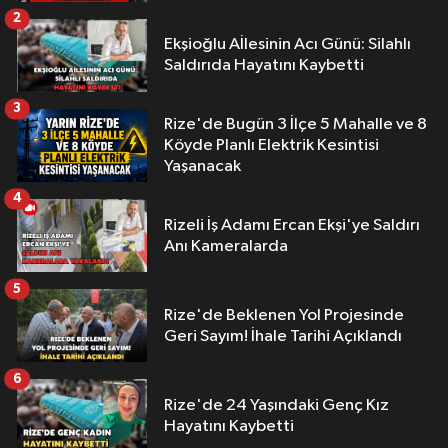
2
Ekşioğlu Aİlesinin Acı Günü: Silahlı
Saldırıda Hayatını Kaybetti
3
Rize'de Bugün 3 İlçe 5 Mahalle ve 8
Köyde Planlı Elektrik Kesintisi
Yaşanacak
4
Rizeli İş Adamı Ercan Ekşi'ye Saldırı
Anı Kameralarda
5
Rize'de Beklenen Yol Projesinde
Geri Sayım! İhale Tarihi Açıklandı
6
Rize'de 24 Yaşındaki Genç Kız
Hayatını Kaybetti