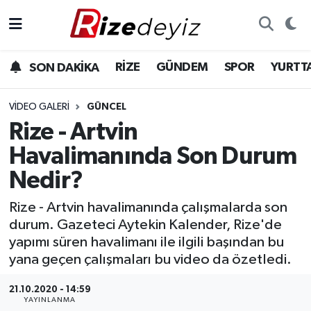
Spor
Rize Nöbetçi Eczaneler
RİZE
GÜNDEM
SPOR
YURTT
SON DAKİKA
Gündem
Rize Hava Durumu
VIDEO GALERI
GÜNCEL
Yurttan Haberler
Rize Trafik Yoğunluk Haritası
Rize - Artvin
Havalimanında Son Durum
Ekonomi
Süper Lig Puan Durumu ve Fikstür
Nedir?
Teknoloji
Tüm Manşetler
Rize - Artvin havalimanında çalışmalarda son
durum. Gazeteci Aytekin Kalender, Rize'de
Sağlık
Son Dakika Haberleri
yapımı süren havalimanı ile ilgili başından bu
yana geçen çalışmaları bu video da özetledi.
Haber Arşivi
21.10.2020 - 14:59
YAYINLANMA