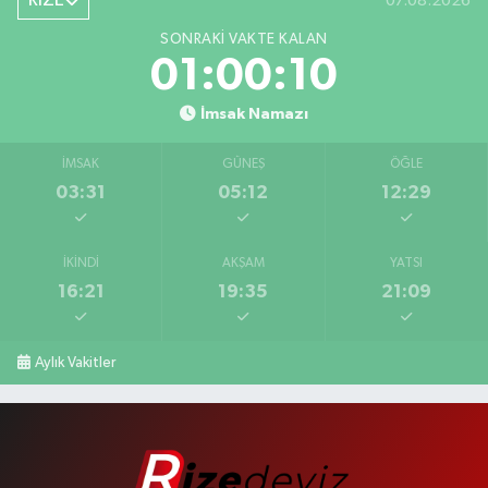
RİZE
07.08.2026
SONRAKI VAKTE KALAN
01:00:10
İmsak Namazı
İMSAK
GÜNEŞ
ÖĞLE
03:31
05:12
12:29
İKINDI
AKŞAM
YATSI
16:21
19:35
21:09
Aylık Vakitler