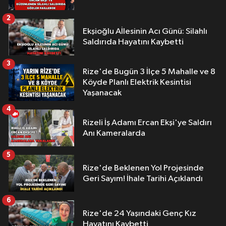
2
Ekşioğlu Aİlesinin Acı Günü: Silahlı
Saldırıda Hayatını Kaybetti
3
Rize'de Bugün 3 İlçe 5 Mahalle ve 8
Köyde Planlı Elektrik Kesintisi
Yaşanacak
4
Rizeli İş Adamı Ercan Ekşi'ye Saldırı
Anı Kameralarda
5
Rize'de Beklenen Yol Projesinde
Geri Sayım! İhale Tarihi Açıklandı
6
Rize'de 24 Yaşındaki Genç Kız
Hayatını Kaybetti