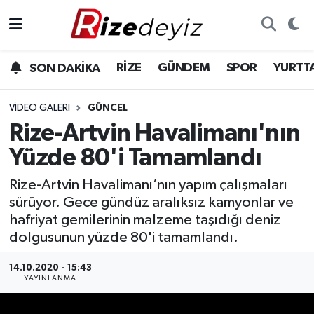
Spor
Rize Nöbetçi Eczaneler
RİZE
GÜNDEM
SPOR
YURTT
SON DAKİKA
Gündem
Rize Hava Durumu
VIDEO GALERI
GÜNCEL
Yurttan Haberler
Rize Trafik Yoğunluk Haritası
Rize-Artvin Havalimanı'nın
Yüzde 80'i Tamamlandı
Ekonomi
Süper Lig Puan Durumu ve Fikstür
Rize-Artvin Havalimanı’nın yapım çalışmaları
Teknoloji
Tüm Manşetler
sürüyor. Gece gündüz aralıksız kamyonlar ve
hafriyat gemilerinin malzeme taşıdığı deniz
Sağlık
Son Dakika Haberleri
dolgusunun yüzde 80'i tamamlandı.
Haber Arşivi
14.10.2020 - 15:43
YAYINLANMA