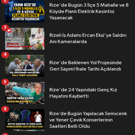
2
Rize'de Bugün 3 İlçe 5 Mahalle ve 8
Köyde Planlı Elektrik Kesintisi
Yaşanacak
3
Rizeli İş Adamı Ercan Ekşi'ye Saldırı
Anı Kameralarda
4
Rize'de Beklenen Yol Projesinde
Geri Sayım! İhale Tarihi Açıklandı
5
Rize'de 24 Yaşındaki Genç Kız
Hayatını Kaybetti
6
Rize’de Bugün Yapılacak Semicenk
ve Yener Çevik Konserlerinin
Saatleri Belli Oldu