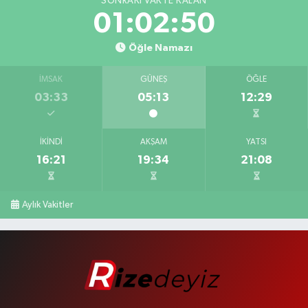
SONRAKI VAKTE KALAN
01:02:50
Öğle Namazı
İMSAK
GÜNEŞ
ÖĞLE
03:33
05:13
12:29
İKINDI
AKŞAM
YATSI
16:21
19:34
21:08
Aylık Vakitler