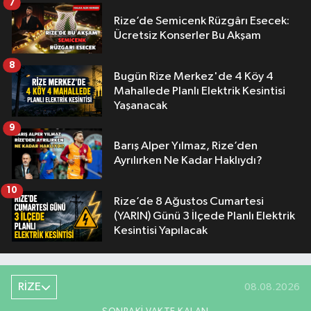
7
Rize’de Semicenk Rüzgârı Esecek:
Ücretsiz Konserler Bu Akşam
8
Bugün Rize Merkez'de 4 Köy 4
Mahallede Planlı Elektrik Kesintisi
Yaşanacak
9
Barış Alper Yılmaz, Rize’den
Ayrılırken Ne Kadar Haklıydı?
10
Rize’de 8 Ağustos Cumartesi
(YARIN) Günü 3 İlçede Planlı Elektrik
Kesintisi Yapılacak
RİZE
08.08.2026