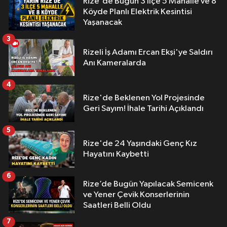
Rize'de Bugün 3 İlçe 5 Mahalle ve 8
Köyde Planlı Elektrik Kesintisi
Yaşanacak
3
Rizeli İş Adamı Ercan Ekşi'ye Saldırı
Anı Kameralarda
4
Rize'de Beklenen Yol Projesinde
Geri Sayım! İhale Tarihi Açıklandı
5
Rize'de 24 Yaşındaki Genç Kız
Hayatını Kaybetti
6
Rize’de Bugün Yapılacak Semicenk
ve Yener Çevik Konserlerinin
Saatleri Belli Oldu
7