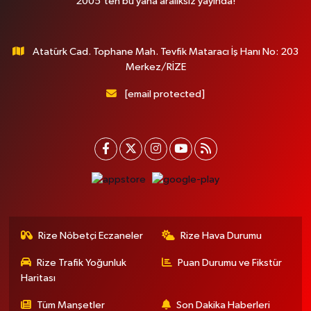
2005'ten bu yana aralıksız yayında!
Atatürk Cad. Tophane Mah. Tevfik Mataracı İş Hanı No: 203
Merkez/RİZE
[email protected]
Rize Nöbetçi Eczaneler
Rize Hava Durumu
Rize Trafik Yoğunluk
Puan Durumu ve Fikstür
Haritası
Tüm Manşetler
Son Dakika Haberleri