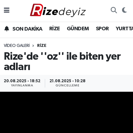
Spor
Rize Nöbetçi Eczaneler
RİZE
GÜNDEM
SPOR
YURTT
SON DAKİKA
Gündem
Rize Hava Durumu
VIDEO GALERI
RIZE
Yurttan Haberler
Rize Trafik Yoğunluk Haritası
Rize'de ''oz'' ile biten yer
adları
Ekonomi
Süper Lig Puan Durumu ve Fikstür
20.08.2025 - 18:52
21.08.2025 - 10:28
Teknoloji
Tüm Manşetler
YAYINLANMA
GÜNCELLEME
Sağlık
Son Dakika Haberleri
Haber Arşivi