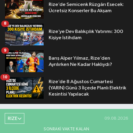
Rize’de Semicenk Rüzgârı Esecek:
Ücretsiz Konserler Bu Akşam
8
Rize’ye Dev Balıkçılık Yatırımı: 300
Kişiye İstihdam
9
Barış Alper Yılmaz, Rize’den
Ayrılırken Ne Kadar Haklıydı?
10
Rize’de 8 Ağustos Cumartesi
(YARIN) Günü 3 İlçede Planlı Elektrik
Kesintisi Yapılacak
RİZE
09.08.2026
SONRAKI VAKTE KALAN