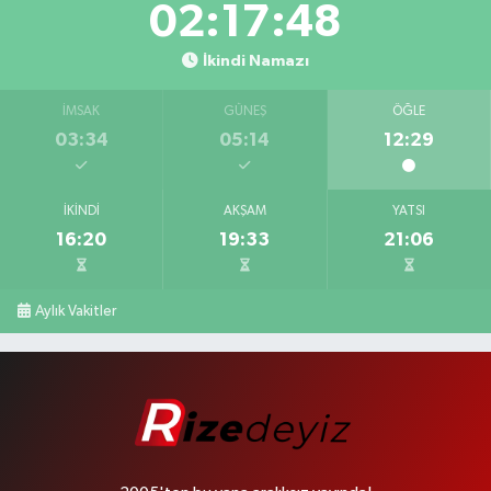
02:17:47
İkindi Namazı
İMSAK
GÜNEŞ
ÖĞLE
03:34
05:14
12:29
İKINDI
AKŞAM
YATSI
16:20
19:33
21:06
Aylık Vakitler