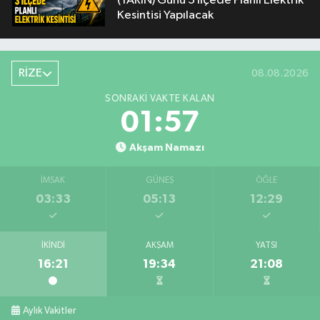
(YARIN) Günü 3 İlçede Planlı Elektrik
Kesintisi Yapılacak
RİZE
08.08.2026
SONRAKI VAKTE KALAN
01:57
Akşam Namazı
İMSAK
GÜNEŞ
ÖĞLE
03:33
05:13
12:29
İKINDI
AKŞAM
YATSI
16:21
19:34
21:08
Aylık Vakitler