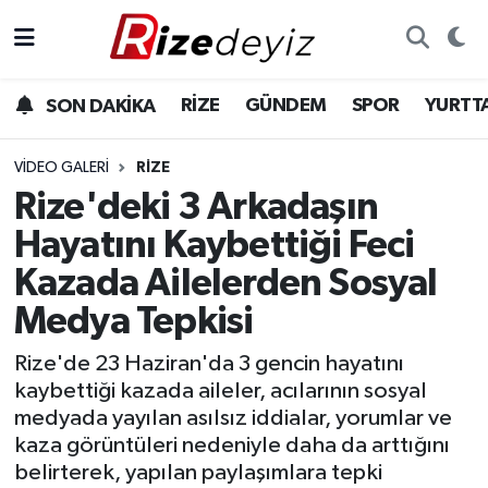
Spor
Rize Nöbetçi Eczaneler
RİZE
GÜNDEM
SPOR
YURTT
SON DAKİKA
Gündem
Rize Hava Durumu
VIDEO GALERI
RIZE
Yurttan Haberler
Rize Trafik Yoğunluk Haritası
Rize'deki 3 Arkadaşın
Hayatını Kaybettiği Feci
Ekonomi
Süper Lig Puan Durumu ve Fikstür
Kazada Ailelerden Sosyal
Teknoloji
Tüm Manşetler
Medya Tepkisi
Sağlık
Son Dakika Haberleri
Rize'de 23 Haziran'da 3 gencin hayatını
kaybettiği kazada aileler, acılarının sosyal
medyada yayılan asılsız iddialar, yorumlar ve
Haber Arşivi
kaza görüntüleri nedeniyle daha da arttığını
belirterek, yapılan paylaşımlara tepki