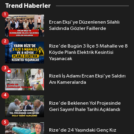
Trend Haberler
1
Ercan Ekşi'ye Düzenlenen Silahlı
Saldırıda Gözler Faillerde
2
Rize'de Bugün 3 İlçe 5 Mahalle ve 8
Köyde Planlı Elektrik Kesintisi
Yaşanacak
3
Rizeli İş Adamı Ercan Ekşi'ye Saldırı
Anı Kameralarda
4
Rize'de Beklenen Yol Projesinde
Geri Sayım! İhale Tarihi Açıklandı
5
Rize'de 24 Yaşındaki Genç Kız