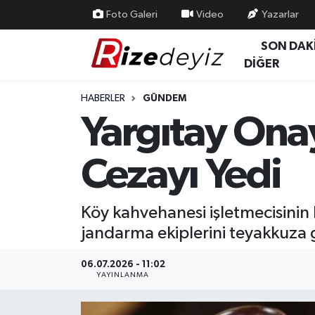
Foto Galeri
Video
Yazarlar
SON DAK
Spor
Rize Nöbetçi Eczaneler
DİĞER
Gündem
Rize Hava Durumu
HABERLER
GÜNDEM
Yargıtay Onay
Yurttan Haberler
Rize Trafik Yoğunluk Haritası
Cezayı Yedi
Ekonomi
Süper Lig Puan Durumu ve Fikstür
Teknoloji
Tüm Manşetler
Köy kahvehanesi işletmecisinin 
jandarma ekiplerini teyakkuza g
Sağlık
Son Dakika Haberleri
06.07.2026 - 11:02
Haber Arşivi
YAYINLANMA