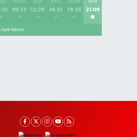
SAK
GÜNEŞ
ÖĞLE
İKINDI
AKŞAM
YATSI
:31
05:12
12:29
16:21
19:35
21:09
Aylık Vakitler