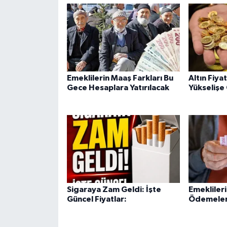
Emeklilerin Maaş Farkları Bu
Altın Fiya
Gece Hesaplara Yatırılacak
Yükselişe
Sigaraya Zam Geldi: İşte
Emekliler
Güncel Fiyatlar:
Ödemeleri