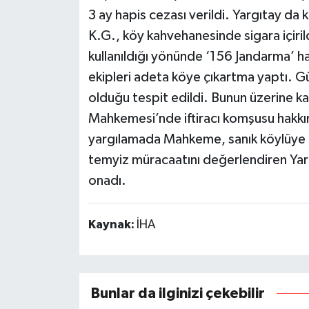
3 ay hapis cezası verildi. Yargıtay da k
K.G., köy kahvehanesinde sigara içiri
kullanıldığı yönünde ‘156 Jandarma’ h
ekipleri adeta köye çıkartma yaptı. Gü
olduğu tespit edildi. Bunun üzerine k
Mahkemesi’nde iftiracı komşusu hakkınd
yargılamada Mahkeme, sanık köylüye 1 y
temyiz müracaatını değerlendiren Yar
onadı.
Kaynak:
İHA
Bunlar da ilginizi çekebilir