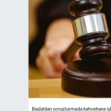
Başlatılan soruşturmada kahvehane işlet