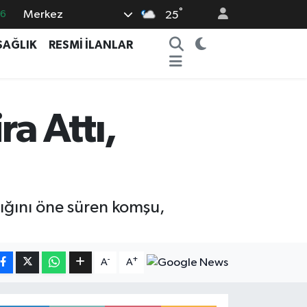
°
Merkez
16
25
0
SAĞLIK
RESMİ İLANLAR
08
0
12
a Attı,
0
tığını öne süren komşu,
-
+
A
A