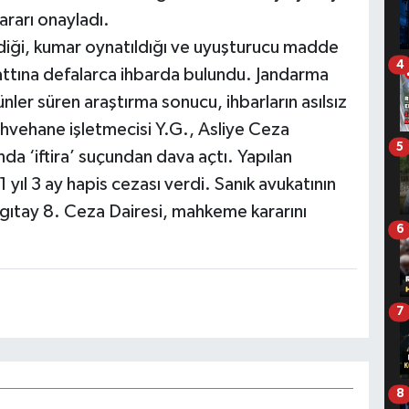
ararı onayladı.
ldiği, kumar oynatıldığı ve uyuşturucu madde
4
attına defalarca ihbarda bulundu. Jandarma
nler süren araştırma sonucu, ihbarların asılsız
ahvehane işletmecisi Y.G., Asliye Ceza
5
a ‘iftira’ suçundan dava açtı. Yapılan
ıl 3 ay hapis cezası verdi. Sanık avukatının
gıtay 8. Ceza Dairesi, mahkeme kararını
6
7
8