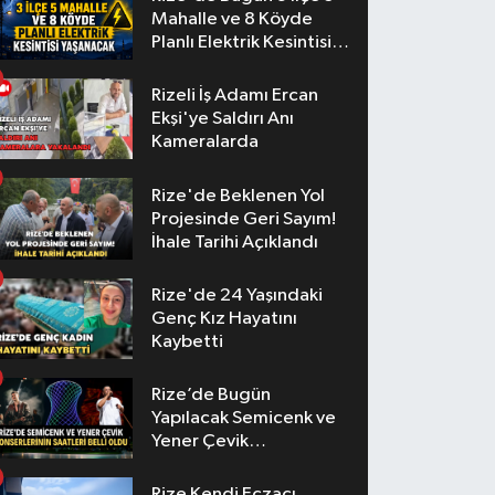
Mahalle ve 8 Köyde
Planlı Elektrik Kesintisi
Yaşanacak
Rizeli İş Adamı Ercan
Ekşi'ye Saldırı Anı
Kameralarda
Rize'de Beklenen Yol
Projesinde Geri Sayım!
İhale Tarihi Açıklandı
Rize'de 24 Yaşındaki
Genç Kız Hayatını
Kaybetti
Rize’de Bugün
Yapılacak Semicenk ve
Yener Çevik
Konserlerinin Saatleri
Belli Oldu
Rize Kendi Eczacı