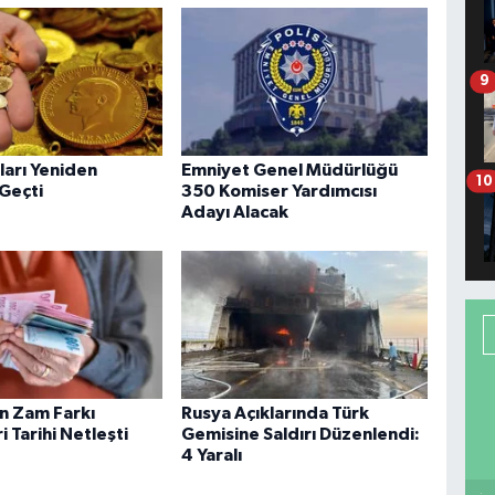
9
tları Yeniden
Emniyet Genel Müdürlüğü
10
 Geçti
350 Komiser Yardımcısı
Adayı Alacak
in Zam Farkı
Rusya Açıklarında Türk
 Tarihi Netleşti
Gemisine Saldırı Düzenlendi:
4 Yaralı