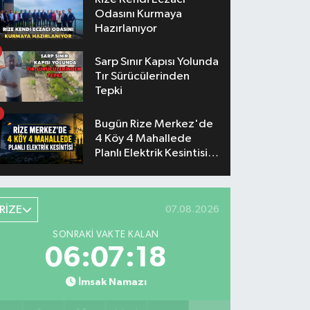
Odasını Kurmaya
Hazırlanıyor
Sarp Sınır Kapısı Yolunda
Tır Sürücülerinden
Tepki
Bugün Rize Merkez'de
4 Köy 4 Mahallede
Planlı Elektrik Kesintisi
Yaşanacak
RİZE
07.08.2026
SONRAKI VAKTE KALAN
06:07:18
İmsak Namazı