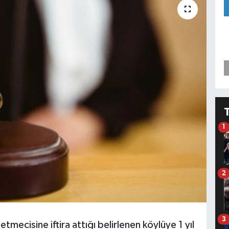
1
2
3
mecisine iftira attığı belirlenen köylüye 1 yıl