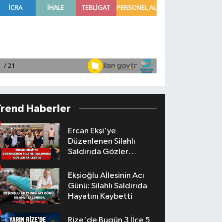
Trend Haberler
Ercan Ekşi'ye
Düzenlenen Silahlı
Saldırıda Gözler
Faillerde
Ekşioğlu Aİlesinin Acı
Günü: Silahlı Saldırıda
Hayatını Kaybetti
Rize'de Bugün 3 İlçe 5