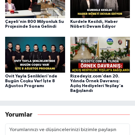
Çayeli'nin 800 Milyonluk Su
Kurdele Kesildi, Haber
Projesinde Sona Gelindi
Nöbeti Devam Ediyor
Ovit Yayla Şenlikleri'nde
Rizedeyiz.com'dan 20.
Bugün Coşku Var! İşte 8
Yılında Örnek Davranış:
Ağustos Programı
Açılış Hediyeleri Yeşilay'a
Bağışlandı
Yorumlar