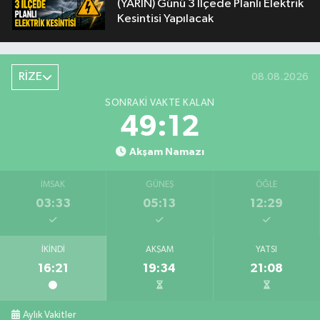
(YARIN) Günü 3 İlçede Planlı Elektrik
Kesintisi Yapılacak
RİZE
08.08.2026
SONRAKI VAKTE KALAN
49:11
Akşam Namazı
İMSAK
GÜNEŞ
ÖĞLE
03:33
05:13
12:29
İKINDI
AKŞAM
YATSI
16:21
19:34
21:08
Aylık Vakitler