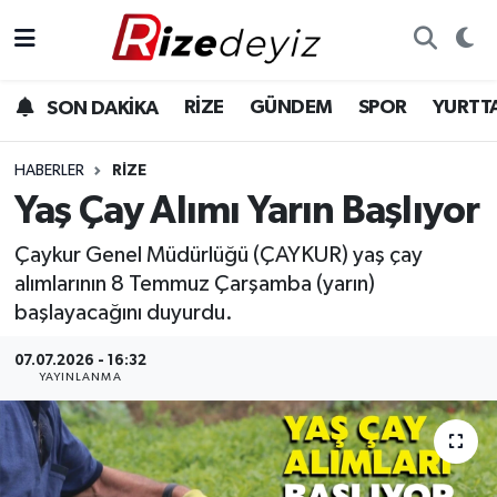
Spor
Rize Nöbetçi Eczaneler
RİZE
GÜNDEM
SPOR
YURTT
SON DAKİKA
Gündem
Rize Hava Durumu
HABERLER
RIZE
Yurttan Haberler
Rize Trafik Yoğunluk Haritası
Yaş Çay Alımı Yarın Başlıyor
Çaykur Genel Müdürlüğü (ÇAYKUR) yaş çay
Ekonomi
Süper Lig Puan Durumu ve Fikstür
alımlarının 8 Temmuz Çarşamba (yarın)
Teknoloji
Tüm Manşetler
başlayacağını duyurdu.
07.07.2026 - 16:32
Sağlık
Son Dakika Haberleri
YAYINLANMA
Haber Arşivi