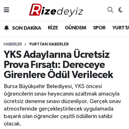
Spor
Rize Nöbetçi Eczaneler
RİZE
GÜNDEM
SPOR
YURTT
SON DAKİKA
Gündem
Rize Hava Durumu
HABERLER
YURTTAN HABERLER
Yurttan Haberler
Rize Trafik Yoğunluk Haritası
YKS Adaylarına Ücretsiz
Prova Fırsatı: Dereceye
Ekonomi
Süper Lig Puan Durumu ve Fikstür
Girenlere Ödül Verilecek
Teknoloji
Tüm Manşetler
Bursa Büyükşehir Belediyesi, YKS öncesi
öğrencilerin sınav heyecanını azaltmak amacıyla
Sağlık
Son Dakika Haberleri
ücretsiz deneme sınavı düzenliyor. Gerçek sınav
atmosferinde gerçekleştirilecek uygulamada
Haber Arşivi
başarılı olan öğrenciler çeşitli ödüllerin sahibi
olacak.