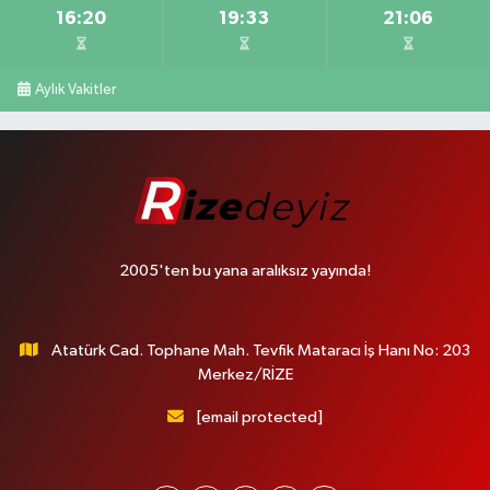
16:20
19:33
21:06
Aylık Vakitler
2005'ten bu yana aralıksız yayında!
Atatürk Cad. Tophane Mah. Tevfik Mataracı İş Hanı No: 203
Merkez/RİZE
[email protected]