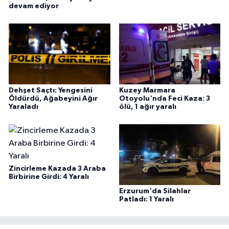
devam ediyor
Dehşet Saçtı: Yengesini
Kuzey Marmara
Öldürdü, Ağabeyini Ağır
Otoyolu'nda Feci Kaza: 3
Yaraladı
ölü, 1 ağır yaralı
Zincirleme Kazada 3 Araba
Birbirine Girdi: 4 Yaralı
Erzurum'da Silahlar
Patladı: 1 Yaralı