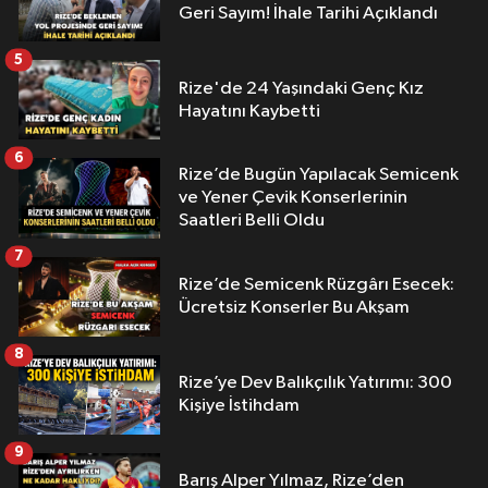
Geri Sayım! İhale Tarihi Açıklandı
5
Rize'de 24 Yaşındaki Genç Kız
Hayatını Kaybetti
6
Rize’de Bugün Yapılacak Semicenk
ve Yener Çevik Konserlerinin
Saatleri Belli Oldu
7
Rize’de Semicenk Rüzgârı Esecek:
Ücretsiz Konserler Bu Akşam
8
Rize’ye Dev Balıkçılık Yatırımı: 300
Kişiye İstihdam
9
Barış Alper Yılmaz, Rize’den