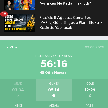
Ayrılırken Ne Kadar Haklıydı?
10
Rize’de 8 Ağustos Cumartesi
(YARIN) Günü 3 İlçede Planlı Elektrik
Kesintisi Yapılacak
RİZE
09.08.2026
SONRAKI VAKTE KALAN
56:15
Öğle Namazı
İMSAK
GÜNEŞ
ÖĞLE
03:34
05:14
12:29
İKINDI
AKŞAM
YATSI