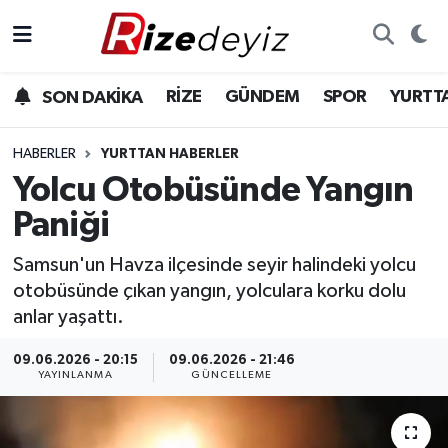
Spor
Rize Nöbetçi Eczaneler
RİZE
GÜNDEM
SPOR
YURTT
SON DAKİKA
Gündem
Rize Hava Durumu
HABERLER
YURTTAN HABERLER
Yurttan Haberler
Rize Trafik Yoğunluk Haritası
Yolcu Otobüsünde Yangın
Paniği
Ekonomi
Süper Lig Puan Durumu ve Fikstür
Samsun'un Havza ilçesinde seyir halindeki yolcu
Teknoloji
Tüm Manşetler
otobüsünde çıkan yangın, yolculara korku dolu
anlar yaşattı.
Sağlık
Son Dakika Haberleri
09.06.2026 - 20:15
09.06.2026 - 21:46
YAYINLANMA
GÜNCELLEME
Haber Arşivi