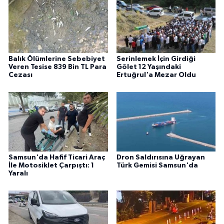
Balık Ölümlerine Sebebiyet
Serinlemek İçin Girdiği
Veren Tesise 839 Bin TL Para
Gölet 12 Yaşındaki
Cezası
Ertuğrul'a Mezar Oldu
Samsun'da Hafif Ticari Araç
Dron Saldırısına Uğrayan
İle Motosiklet Çarpıştı: 1
Türk Gemisi Samsun'da
Yaralı