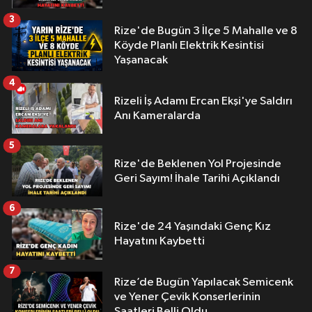
3
Rize'de Bugün 3 İlçe 5 Mahalle ve 8
Köyde Planlı Elektrik Kesintisi
Yaşanacak
4
Rizeli İş Adamı Ercan Ekşi'ye Saldırı
Anı Kameralarda
5
Rize'de Beklenen Yol Projesinde
Geri Sayım! İhale Tarihi Açıklandı
6
Rize'de 24 Yaşındaki Genç Kız
Hayatını Kaybetti
7
Rize’de Bugün Yapılacak Semicenk
ve Yener Çevik Konserlerinin
Saatleri Belli Oldu