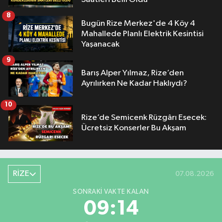
8
Bugün Rize Merkez'de 4 Köy 4
Mahallede Planlı Elektrik Kesintisi
Yaşanacak
9
Barış Alper Yılmaz, Rize’den
Ayrılırken Ne Kadar Haklıydı?
10
Rize’de Semicenk Rüzgârı Esecek:
Ücretsiz Konserler Bu Akşam
RİZE
07.08.2026
SONRAKI VAKTE KALAN
09:13