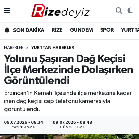
Spor
Rize Nöbetçi Eczaneler
RİZE
GÜNDEM
SPOR
YURTT
SON DAKİKA
Gündem
Rize Hava Durumu
HABERLER
YURTTAN HABERLER
Yurttan Haberler
Rize Trafik Yoğunluk Haritası
Yolunu Şaşıran Dağ Keçisi
İlçe Merkezinde Dolaşırken
Ekonomi
Süper Lig Puan Durumu ve Fikstür
Görüntülendi
Teknoloji
Tüm Manşetler
Erzincan'ın Kemah ilçesinde ilçe merkezine kadar
inen dağ keçisi cep telefonu kamerasıyla
Sağlık
Son Dakika Haberleri
görüntülendi.
Haber Arşivi
09.07.2026 - 08:34
09.07.2026 - 08:48
YAYINLANMA
GÜNCELLEME