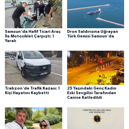
Samsun'da Hafif Ticari Araç
Dron Saldırısına Uğrayan
İle Motosiklet Çarpıştı: 1
Türk Gemisi Samsun'da
Yaralı
Trabzon'de Trafik Kazası: 1
25 Yaşındaki Genç Kadın
Kişi Hayatını Kaybetti
Eski Sevgilisi Tarafından
Canice Katledildi