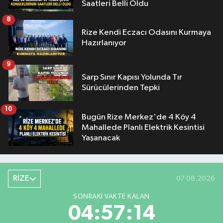
Saatleri Belli Oldu
8
Rize Kendi Eczacı Odasını Kurmaya
Hazırlanıyor
9
Sarp Sınır Kapısı Yolunda Tır
Sürücülerinden Tepki
10
Bugün Rize Merkez'de 4 Köy 4
Mahallede Planlı Elektrik Kesintisi
Yaşanacak
RİZE
07.08.2026
SONRAKI VAKTE KALAN
04:57:13