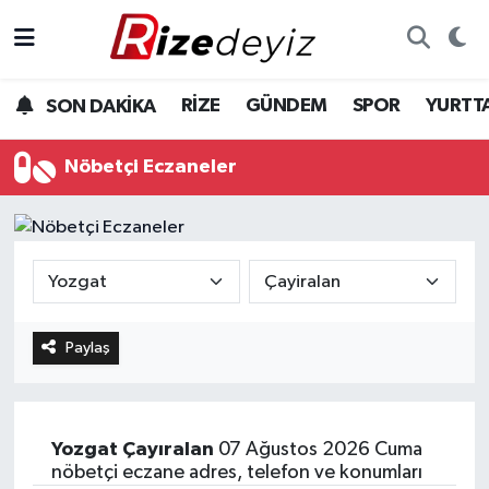
Spor
Rize Nöbetçi Eczaneler
RİZE
GÜNDEM
SPOR
YURTT
SON DAKİKA
Gündem
Rize Hava Durumu
Nöbetçi Eczaneler
Yurttan Haberler
Rize Trafik Yoğunluk Haritası
Ekonomi
Süper Lig Puan Durumu ve Fikstür
Teknoloji
Tüm Manşetler
Paylaş
Sağlık
Son Dakika Haberleri
Haber Arşivi
Yozgat
Çayıralan
07 Ağustos 2026 Cuma
nöbetçi eczane adres, telefon ve konumları