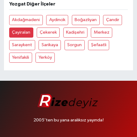
Yozgat Diğer İlçeler
Akdağmadeni
Aydincik
Boğazliyan
Çandir
Çayiralan
Çekerek
Kadişehri
Merkez
Saraykent
Sarikaya
Sorgun
Şefaatli
Yenifakili
Yerköy
2005'ten bu yana aralıksız yayında!