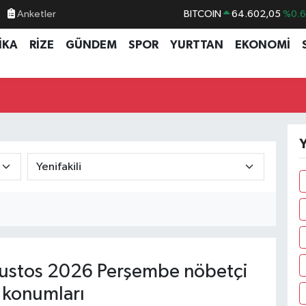
Anketler
BITCOIN
64.602,05
%0.
DOLAR
47,5986
%0.
İKA
RİZE
GÜNDEM
SPOR
YURTTAN
EKONOMİ
EURO
55,0700
%0
STERLİN
64,2438
%0.
GRAM ALTIN
6518.23
%0.
BİST100
13.768
%4
Y
ustos 2026 Perşembe nöbetçi
 konumları