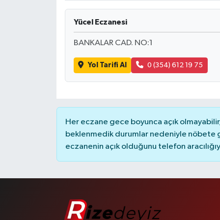
Yücel Eczanesi
BANKALAR CAD. NO:1
Yol Tarifi Al
0 (354) 612 19 75
Her eczane gece boyunca açık olmayabilir, 
beklenmedik durumlar nedeniyle nöbete g
eczanenin açık olduğunu telefon aracılığıyla 