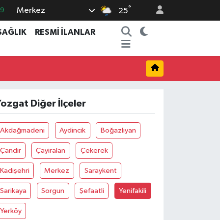
°
Merkez
69
25
06
SAĞLIK
RESMİ İLANLAR
.1
21
39
8
ozgat Diğer İlçeler
Akdağmadeni
Aydincik
Boğazliyan
Çandir
Çayiralan
Çekerek
Kadişehri
Merkez
Saraykent
Sarikaya
Sorgun
Şefaatli
Yenifakili
Yerköy