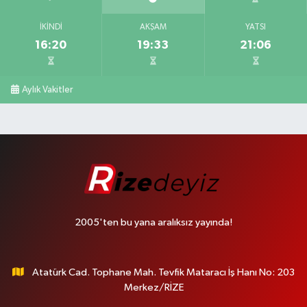
İKINDI
AKŞAM
YATSI
16:20
19:33
21:06
Aylık Vakitler
2005'ten bu yana aralıksız yayında!
Atatürk Cad. Tophane Mah. Tevfik Mataracı İş Hanı No: 203
Merkez/RİZE