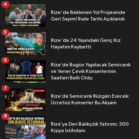
4
Rize'de Beklenen Yol Projesinde
Geri Sayım! İhale Tarihi Açıklandı
5
Rize'de 24 Yaşındaki Genç Kız
Hayatını Kaybetti
6
Rize’de Bugün Yapılacak Semicenk
ve Yener Çevik Konserlerinin
Saatleri Belli Oldu
7
Rize’de Semicenk Rüzgârı Esecek:
Ücretsiz Konserler Bu Akşam
8
Rize’ye Dev Balıkçılık Yatırımı: 300
Kişiye İstihdam