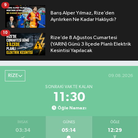
9
Barış Alper Yılmaz, Rize’den
Ayrılırken Ne Kadar Haklıydı?
10
Rize’de 8 Ağustos Cumartesi
(YARIN) Günü 3 İlçede Planlı Elektrik
Kesintisi Yapılacak
RİZE
09.08.2026
SONRAKI VAKTE KALAN
11:29
Öğle Namazı
İMSAK
GÜNEŞ
ÖĞLE
03:34
05:14
12:29