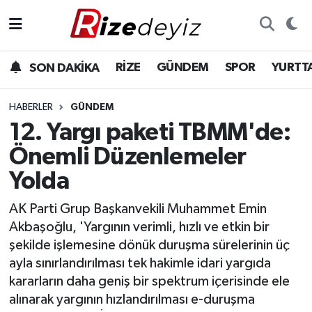
Spor
Rize Nöbetçi Eczaneler
RİZE
GÜNDEM
SPOR
YURTT
SON DAKİKA
Gündem
Rize Hava Durumu
HABERLER
GÜNDEM
Yurttan Haberler
Rize Trafik Yoğunluk Haritası
12. Yargı paketi TBMM'de:
Önemli Düzenlemeler
Ekonomi
Süper Lig Puan Durumu ve Fikstür
Yolda
Teknoloji
Tüm Manşetler
AK Parti Grup Başkanvekili Muhammet Emin
Akbaşoğlu, 'Yargının verimli, hızlı ve etkin bir
Sağlık
Son Dakika Haberleri
şekilde işlemesine dönük duruşma sürelerinin üç
ayla sınırlandırılması tek hakimle idari yargıda
Haber Arşivi
kararların daha geniş bir spektrum içerisinde ele
alınarak yargının hızlandırılması e-duruşma