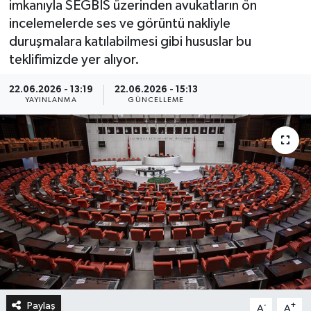
imkanıyla SEGBİS üzerinden avukatların ön
incelemelerde ses ve görüntü nakliyle
duruşmalara katılabilmesi gibi hususlar bu
teklifimizde yer alıyor.
22.06.2026 - 13:19
22.06.2026 - 15:13
YAYINLANMA
GÜNCELLEME
Paylaş
-
+
A
A